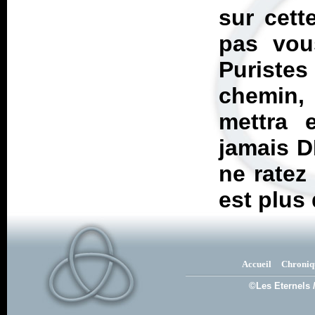
sur cett
pas vou
Puriste
chemin,
mettra 
jamais D
ne ratez
est plus
Accueil
Chroniq
©Les Eternels 