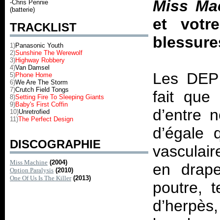
Miss Ma
-Chris Pennie
(batterie)
et votre
TRACKLIST
blessur
1)
Panasonic Youth
2)
Sunshine The Werewolf
3)
Highway Robbery
4)
Van Damsel
Les DEP 
5)
Phone Home
6)
We Are The Storm
7)
Crutch Field Tongs
fait que
8)
Setting Fire To Sleeping Giants
9)
Baby's First Coffin
d’entre n
10)
Unretrofied
11)
The Perfect Design
d’égale q
DISCOGRAPHIE
vasculai
Miss Machine
(2004)
en drape
Option Paralysis
(2010)
One Of Us Is The Killer
(2013)
poutre, t
d’herpès,