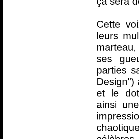
ça sera dé
Cette vo
leurs mul
marteau, 
ses gueu
parties s
Design") 
et le do
ainsi un
impressio
chaotiqu