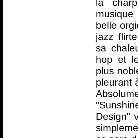
la charp
musique 
belle org
jazz flir
sa chaleu
hop et l
plus nobl
pleurant
Absolum
"Sunshin
Design" 
simpleme