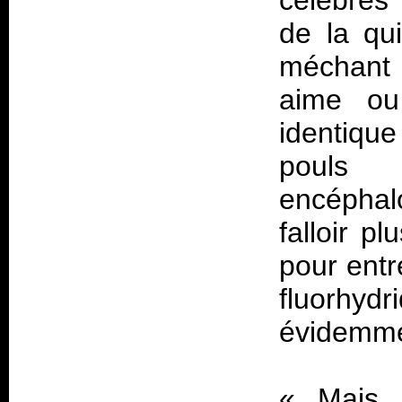
célèbres 
de la qui
méchant 
aime ou
identiqu
pouls 
encéphalog
falloir p
pour entr
fluorhydr
évidemme
«
Mais 