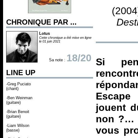
(2004
Dest
CHRONIQUE PAR ...
Lotus
Cette chronique a été mise en ligne
le 01 juin 2021
18/20
Si pen
Sa note :
rencont
LINE UP
répond
-Greg Puciato
(chant)
Escape 
-Ben Weinman
(guitare)
jouent d
-Brian Benoit
non ?… 
(guitare)
-Liam Wilson
vous pro
(basse)