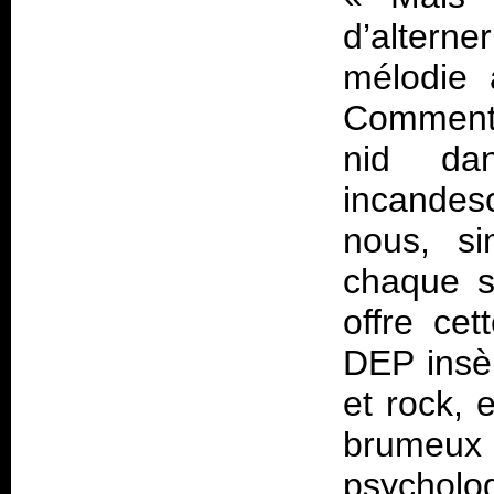
d’altern
mélodie 
Comment l
nid da
incandes
nous, s
chaque s
offre cet
DEP insè
et rock, 
brumeux p
psychol