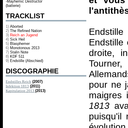
et vous 
-Mayhemic Destructor
(batterie)
l'antithè
TRACKLIST
1)
Aborted
Endstille
2)
The Refined Nation
3)
Reich an Jugend
4)
Sick Heil
Endstille
5)
Blasphemer
6)
Monotonous 2013
droite, i
7)
Stalin Note
8)
KDF 511
Tourner
9)
Endstille (Abschied)
DISCOGRAPHIE
Allemands
Endstilles Reich
(2007)
pour ne 
Infektion 1813
(2011)
Kapitulation 2013
(2013)
maigres 
1813
ava
puisqu'il
évolution