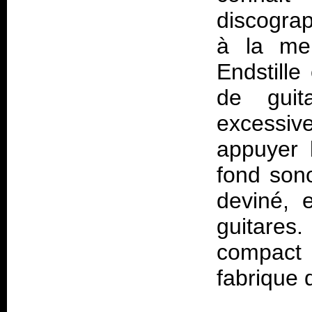
discograp
à la mer
Endstille
de guit
excessiv
appuyer 
fond sono
deviné, 
guitares.
compact 
fabrique 