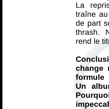
La repri
traîne au
de part s
thrash. 
rend le ti
Conclusi
change r
formule 
Un albu
Pourquo
impecca