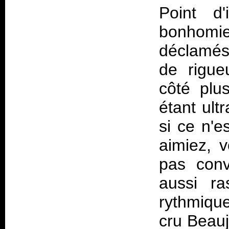
Point d'
bonhom
déclamés
de rigue
côté plus
étant ult
si ce n'e
aimiez, 
pas conv
aussi ra
rythmique
cru Beauj