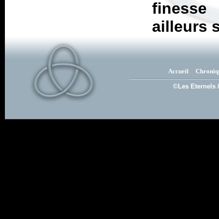
finesse
ailleurs 
Accueil
Chroniq
©Les Eternels 