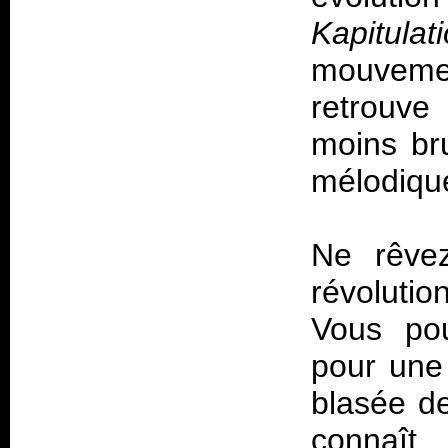
Kapitula
mouveme
retrouve
moins br
mélodique
Ne rêve
révolutio
Vous pou
pour une
blasée de
connaît