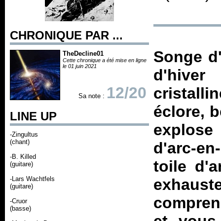
CHRONIQUE PAR ...
Songe d'
TheDecline01
Cette chronique a été mise en ligne
le 01 juin 2021
d'hive
12/20
cristall
Sa note :
éclore, b
LINE UP
explose 
-Zingultus
(chant)
d'arc-en
-B. Killed
toile d'a
(guitare)
-Lars Wachtfels
exhauste
(guitare)
comprene
-Cruor
(basse)