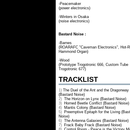
-Peacemaker
(power electronics)
-Winters in Osaka
(noise electronics)
Bastard Noise :
-Barnes
(ROARAFC "Caveman Electronics", Hot-
Hammond Organ)
-Wood
(Prototype Trogotronic 666, Custom Tube
Trogotronic 677)
TRACKLIST
1)
The Duel of the Ant and the Dragonway
(Bastard Noise)
2)
The Horizon on Lynx (Bastard Noise)
3)
Horned Beetle Conflict (Bastard Noise)
4)
Mantis Colony (Bastard Noise)
5)
Preemptive Epitaph for the Living (Bas
Noise)
6)
The Antenna Galaxies (Bastard Noise)
7)
Frack Baby Frack (Bastard Noise)
8)
Control Room - Peace is the Victory M