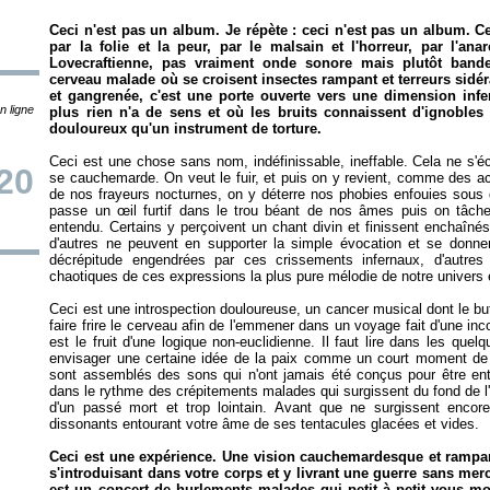
Ceci n'est pas un album. Je répète : ceci n'est pas un album. 
par la folie et la peur, par le malsain et l'horreur, par l'an
Lovecraftienne, pas vraiment onde sonore mais plutôt band
cerveau malade où se croisent insectes rampant et terreurs sidér
et gangrenée, c'est une porte ouverte vers une dimension infer
n ligne
plus rien n'a de sens et où les bruits connaissent d'ignobles 
douloureux qu'un instrument de torture.
Ceci est une chose sans nom, indéfinissable, ineffable. Cela ne s'éc
20
se cauchemarde. On veut le fuir, et puis on y revient, comme des ac
de nos frayeurs nocturnes, on y déterre nos phobies enfouies sou
passe un œil furtif dans le trou béant de nos âmes puis on tâche d
entendu. Certains y perçoivent un chant divin et finissent enchaîné
d'autres ne peuvent en supporter la simple évocation et se donnent
décrépitude engendrées par ces crissements infernaux, d'autres
chaotiques de ces expressions la plus pure mélodie de notre univers
Ceci est une introspection douloureuse, un cancer musical dont le but
faire frire le cerveau afin de l'emmener dans un voyage fait d'une inc
est le fruit d'une logique non-euclidienne. Il faut lire dans les q
envisager une certaine idée de la paix comme un court moment de 
sont assemblés des sons qui n'ont jamais été conçus pour être ent
dans le rythme des crépitements malades qui surgissent du fond de
d'un passé mort et trop lointain. Avant que ne surgissent enco
dissonants entourant votre âme de ses tentacules glacées et vides.
Ceci est une expérience. Une vision cauchemardesque et rampant
s'introduisant dans votre corps et y livrant une guerre sans mer
est un concert de hurlements malades qui petit à petit vous m