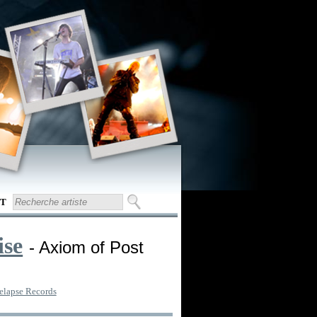
T
ise
- Axiom of Post
elapse Records