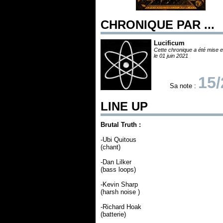
CHRONIQUE PAR ...
Lucificum
Cette chronique a été mise e
le 01 juin 2021
15/
Sa note :
LINE UP
Brutal Truth :
-Ubi Quitous
(chant)
-Dan Lilker
(bass loops)
-Kevin Sharp
(harsh noise )
-Richard Hoak
(batterie)