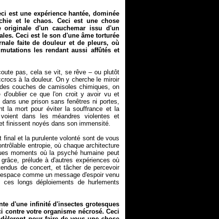
Ceci est une expérience hantée, dominée
archie et le chaos. Ceci est une chose
e originale d'un cauchemar issu d'un
ales. Ceci est le son d'une âme torturée
nale faite de douleur et de pleurs, où
mutations les rendant aussi affûtés et
oute pas, cela se vit, se rêve – ou plutôt
crocs à la douleur. On y cherche le miroir
s des couches de camisoles chimiques, on
'oublier ce que l'on croit y avoir vu et
s dans une prison sans fenêtres ni portes,
 la mort pour éviter la souffrance et la
 voient dans les méandres violentes et
 et finissent noyés dans son immensité.
 final et la purulente volonté sont de vous
ontrôlable entropie, où chaque architecture
uelques moments où la psyché humaine peut
grâce, prélude à d'autres expériences où
endus de concert, et tâcher de percevoir
 l'espace comme un message d'espoir venu
re ces longs déploiements de hurlements
e d'une infinité d'insectes grotesques
ci contre votre organisme nécrosé. Ceci
odèleront pour faire de vous une chose