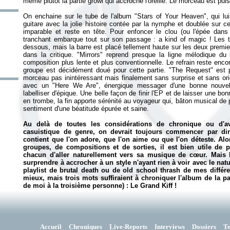
même plutôt la partie growl qui accroche l'oreille. Le morceau est pui
On enchaine sur le tube de l'album "Stars of Your Heaven", qui lui
guitare avec la jolie histoire contée par la nymphe et doublée sur cer
imparable et reste en tête. Pour enfoncer le clou (ou l'épée dans l
tranchant embarque tout sur son passage : a kind of magic ! Les 
dessous, mais la barre est placé tellement haute sur les deux premi
dans la critique. "Mirrors" reprend presque la ligne mélodique d
composition plus lente et plus conventionnelle. Le refrain reste encor
groupe est décidément doué pour cette partie. "The Request" est 
morceau pas inintéressant mais finalement sans surprise et sans orig
avec un "Here We Are", énergique messager d'une bonne nouvelle
labelliser d'épique. Une belle façon de finir l'EP et de laisser une 
en trombe, la fin apporte sérénité au voyageur qui, bâton musical de 
sentiment d'une béatitude épurée et saine
.
Au delà de toutes les considérations de chronique ou d'a
casuistique de genre, on devrait toujours commencer par dir
contient que l'on adore, que l'on aime ou que l'on déteste. Alo
groupes, de compositions et de sorties, il est bien utile de 
chacun d'aller naturellement vers sa musique de cœur. Mais 
surprendre à accrocher à un style n'ayant rien à voir avec le natu
playlist de brutal death ou de old school thrash de mes différen
mieux, mais trois mots suffiraient à chroniquer l'album de la pa
de moi à la troisième personne) : Le Grand Kiff !
Accueil
Chroniques
Live-Reports
Interviews
Dossiers
T