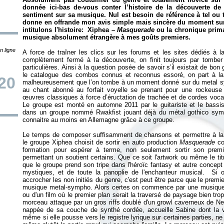
donnée ici-bas de-vous conter l’histoire de la découverte d
sentiment sur sa musique. Nul est besoin de référence à tel ou t
donne en offrande mon avis simple mais sincère du moment sur c
intitulons l'histoire: Xiphea –
Masquerade
ou la chronique prim
musique absolument étrangère à mes goûts premiers.
n ligne
A force de traîner les clics sur les forums et les sites dédiés à 
complètement fermé à la découverte, on finit toujours par tombe
particulières. Ainsi à la question posée de savoir s’il existait de bo
le catalogue des combos connus et reconnus essoré, on part à la
20
malheureusement que l’on tombe à un moment donné sur du metal 
au chant abonné au forfait voyelle se prenant pour une rockeuse 
œuvres classiques à force d’éructation de trachée et de cordes voc
Le groupe est monté en automne 2011 par le guitariste et le bassis
dans un groupe nommé Rwakfist jouant déjà du métal gothico symph
connaitre au moins en Allemagne grâce à ce groupe.
Le temps de composer suffisamment de chansons et permettre à la 
le groupe Xiphea choisit de sortir en auto production
Masquerade
co
formation pour espérer à terme, non seulement sortir son premi
permettant un soutient certains.
Que ce soit l'artwork ou même le ti
que le groupe prend son tripe dans l'héroïc fantasy et autre concep
mystiques, et de toute la panoplie de l'enchanteur musical. Si
accrocher les non initiés du genre, c'est peut être parce que le prem
musique metal-sympho. Alors certes on commence par une musique 
ou d'un film où le premier plan serait la traversé de paysage bien tr
morceau attaque par un gros riffs doublé d'un growl caverneux de
Ne
nappée de sa couche de synthé cordée, accueille Sabine dont la vo
même si elle pousse vers le registre lyrique sur certaines parties, ne