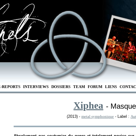
E-REPORTS
INTERVIEWS
DOSSIERS
TEAM
FORUM
LIENS
CONTAC
Xiphea
- Masque
(2013) -
metal symphonique
- Label :
Au
Absolument pas coutumier du genre et totalement novice sur ce