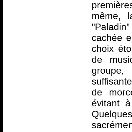
première
même, la
"Paladin
cachée e
choix éto
de musiq
groupe,
suffisant
de morce
évitant à
Quelqu
sacrémen