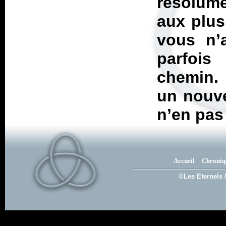
résolume
aux plus
vous n’
parfois
chemin. 
un nouve
n’en pas
Accueil
Chroniq
©Les Eternels 