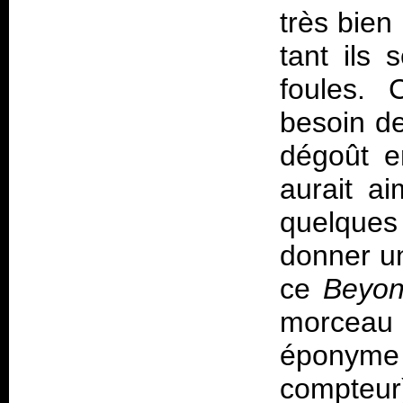
très bien
tant ils 
foules. 
besoin de
dégoût e
aurait a
quelque
donner u
ce
Beyo
morceau
éponym
compteur)