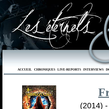
ACCUEIL
CHRONIQUES
LIVE-REPORTS
INTERVIEWS
D
F
(2014) 