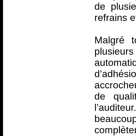
de plusi
refrains 
Malgré t
plusieur
automat
d’adhésio
accroche
de quali
l’auditeu
beaucoup
complèt