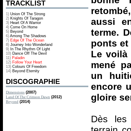
bonne h
TRACKLIST
retombé
1)
Union Of The Strong
2)
Knights Of Taragon
aussi e
3)
Heart Of A Warrior
4)
Come On Home
terme. D
5)
Beyond
6)
Among The Shadows
7)
Edge Of The Ocean
ponts et
8)
Journey Into Wonderland
9)
In The Rhythm Of Light
Le voilà
10)
Dance Off The Devil
11)
Paladin
mené par
12)
Follow Your Heart
13)
Colours Of Freedom
14)
Beyond Eternity
un huit
DISCOGRAPHIE
encore u
Dimensions
(2007)
gloire s
Land Of The Crimson Dawn
(2012)
Beyond
(2014)
Dès les
terrain c