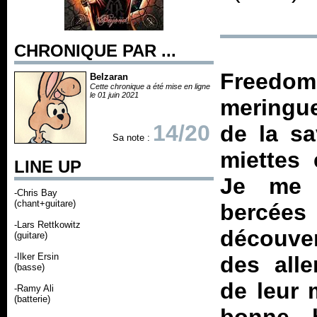
CHRONIQUE PAR ...
Freedo
Belzaran
Cette chronique a été mise en ligne
le 01 juin 2021
meringue
14/20
de la sa
Sa note :
miettes 
LINE UP
Je me 
-Chris Bay
(chant+guitare)
bercée
-Lars Rettkowitz
découve
(guitare)
-Ilker Ersin
des all
(basse)
de leur 
-Ramy Ali
(batterie)