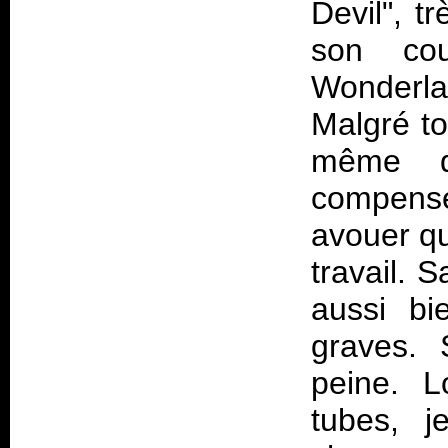
Devil", tr
son cou
Wonderlan
Malgré t
même d
compense
avouer qu
travail. 
aussi bi
graves. 
peine. L
tubes, j