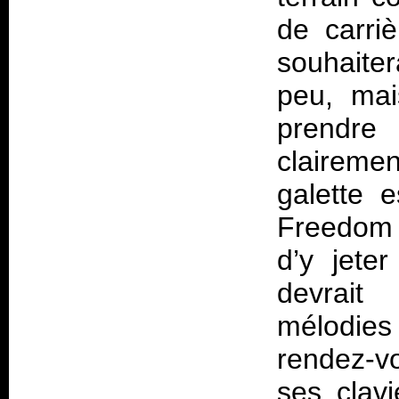
de carri
souhaiter
peu, mai
prendre
claireme
galette 
Freedom 
d’y jete
devrait
mélodies
rendez-v
ses clavi