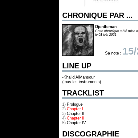
CHRONIQUE PAR ...
Djentleman
Cette chronique a été mise e
le 01 juin 2021
15/
Sa note :
LINE UP
-Khalid AlMansour
(tous les instruments)
TRACKLIST
1)
Prologue
2)
Chapter I
3)
Chapter II
4)
Chapter III
5)
Chapter IV
DISCOGRAPHIE