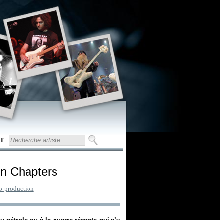
T
en Chapters
o-production
 pétrole ou à la guerre récente qui s’y