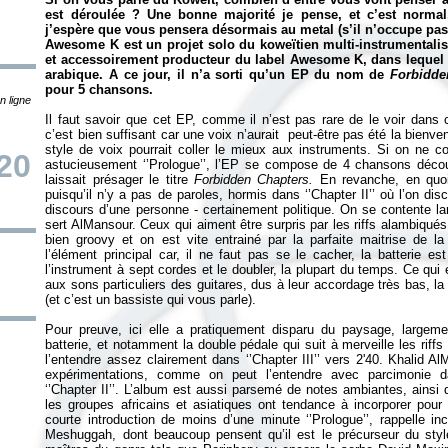
est déroulée ? Une bonne majorité je pense, et c’est normal
j’espère que vous pensera désormais au metal (s’il n’occupe pas
Awesome K est un projet solo du koweïtien multi-instrumentalist
et accessoirement producteur du label Awesome K, dans lequel 
arabique. A ce jour, il n’a sorti qu’un EP du nom de
Forbidd
pour 5 chansons.
n ligne
Il faut savoir que cet EP, comme il n’est pas rare de le voir dans 
c’est bien suffisant car une voix n’aurait peut-être pas été la bien
style de voix pourrait coller le mieux aux instruments. Si on ne
20
astucieusement ‘’Prologue’’, l’EP se compose de 4 chansons décou
laissait présager le titre
Forbidden Chapters.
En revanche, en quoi s
puisqu’il n’y a pas de paroles, hormis dans ‘’Chapter II’’ où l’on dis
discours d’une personne - certainement politique. On se contente l
sert AlMansour. Ceux qui aiment être surpris par les riffs alambiqué
bien groovy et on est vite entrainé par la parfaite maitrise de la g
l’élément principal car, il ne faut pas se le cacher, la batterie 
l’instrument à sept cordes et le doubler, la plupart du temps. Ce qui 
aux sons particuliers des guitares, dus à leur accordage très bas, l
(et c’est un bassiste qui vous parle).
Pour preuve, ici elle a pratiquement disparu du paysage, largeme
batterie, et notamment la double pédale qui suit à merveille les riff
l’entendre assez clairement dans ‘’Chapter III’’ vers 2'40. Khalid Al
expérimentations, comme on peut l’entendre avec parcimonie
‘’Chapter II’’. L’album est aussi parsemé de notes ambiantes, ainsi
les groupes africains et asiatiques ont tendance à incorporer pour 
courte introduction de moins d’une minute ‘’Prologue’’, rappelle i
Meshuggah, dont beaucoup pensent qu’il est le précurseur du style