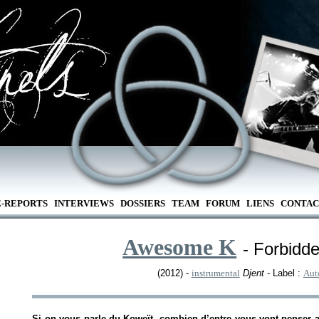
E-REPORTS
INTERVIEWS
DOSSIERS
TEAM
FORUM
LIENS
CONTAC
Awesome K
- Forbidd
(2012) -
instrumental
Djent
- Label :
Aut
Si on vous parle du Koweït, combien d’entre vous vont penser au