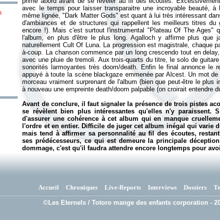
prime abord avant de se révéler au fil des écoutes. Excessivement 
avec le temps pour laisser transparaitre une incroyable beauté, à 
n
même lignée, "Dark Matter Gods" est quant à lui très intéressant d
d'ambiances et de structures qui rappellent les meilleurs titres du 
encore !). Mais c'est surtout l'instrumental "Plateau Of The Ages" 
l'album, en plus d'être le plus long. Agalloch y affirme plus que 
naturellement Cult Of Luna. La progression est magistrale, chaque pa
à-coup. La chanson commence par un long crescendo tout en delay,
avec une pluie de tremoli. Aux trois-quarts du titre, le solo de gui
sonorités larmoyantes très doom/death. Enfin le final annonce le ret
appuyé à toute la scène blackgaze emmenée par Alcest. Un mot de 
morceau vraiment surprenant de l'album (bien que peut-être le plus i
à nouveau une empreinte death/doom palpable (on croirait entendre du 
Avant de conclure, il faut signaler la présence de trois pistes a
se révèlent bien plus intéressantes qu'elles n'y paraissent. S
d'assurer une cohérence à cet album qui en manque cruellement
l'ordre et en entier. Difficile de juger cet album inégal qui varie
mais tend à affirmer sa personnalité au fil des écoutes, resta
ses prédécesseurs, ce qui est demeure la principale déception
dommage, c'est qu'il faudra attendre encore longtemps pour avoir
Accueil
Chroniques
Live-Reports
Interviews
Dossiers
T
©Les Eternels / Totoro mange des enfants corporation - 20