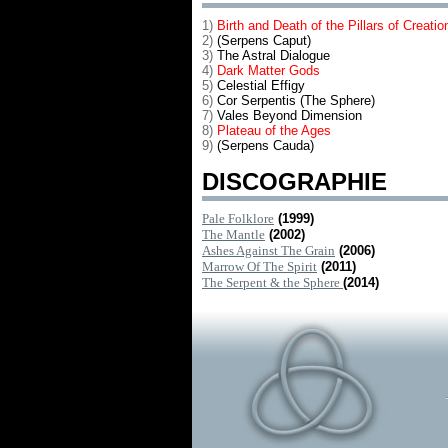
1)
Birth and Death of the Pillars of Creatio
2)
(Serpens Caput)
3)
The Astral Dialogue
4)
Dark Matter Gods
5)
Celestial Effigy
6)
Cor Serpentis (The Sphere)
7)
Vales Beyond Dimension
8)
Plateau of the Ages
9)
(Serpens Cauda)
DISCOGRAPHIE
Pale Folklore
(1999)
The Mantle
(2002)
Ashes Against The Grain
(2006)
Marrow Of The Spirit
(2011)
The Serpent & the Sphere
(2014)