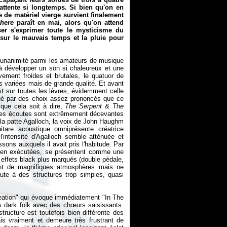
'attente si longtemps. Si bien qu'on en
ive de matériel vierge survient finalement
here
paraît en mai, alors qu'on attend
ser s'exprimer toute le mysticisme du
sur le mauvais temps et la pluie pour
'unanimité parmi les amateurs de musique
à développer un son si chaleureux et une
ement froides et brutales, le quatuor de
s variées mais de grande qualité. Et avant
t sur toutes les lèvres, évidemment celle
rqué par des choix assez prononcés que ce
 que cela soit à dire,
The Serpent & The
ères écoutes sont extrêmement décevantes
la patte Agalloch, la voix de John Haughm
itare acoustique omniprésente créatrice
l'intensité d'Agalloch semble atténuée et
sons auxquels il avait pris l'habitude. Par
 bien exécutées, se présentent comme une
effets black plus marqués (double pédale,
pent de magnifiques atmosphères mais ne
aute à des structures trop simples, quasi
eation" qui évoque immédiatement "In The
 dark folk avec des chœurs saisissants.
tructure est toutefois bien différente des
s vraiment et demeure très frustrant de