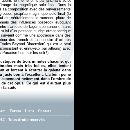
doom, le thème principal lancinant éclot
l'image du magnifique solo final. Dans la
ans sa composition avec des renversements
groupe, jusqu'au magnifique solo final (là
qui est véritablement le morceau phare de
jamais des influences post-rock évoquant
rtie s'articule de façon spontanée et sans
 suivi d'un passage sludge atmosphérique
tare survient comme une apothéose dans des
our des tremoli et fait un clin d'œil très
"Vales Beyond Dimension" qui est le seul
nconsistant et ennuyeux par ailleurs) avec
Paradise Lost sur les soli !).
coustiques de trois minutes chacune, qui
imples mais très belles, elles tentent
 et forcent à écouter la galette dans
 du juste bon à l'excellent. L'album peine
nt cependant nettement dans l'ombre de
 de cet opus. Ce qui est d'autant plus
 la suite !
eam
Forum
Liens
Contact
12 - Tous droits réservés