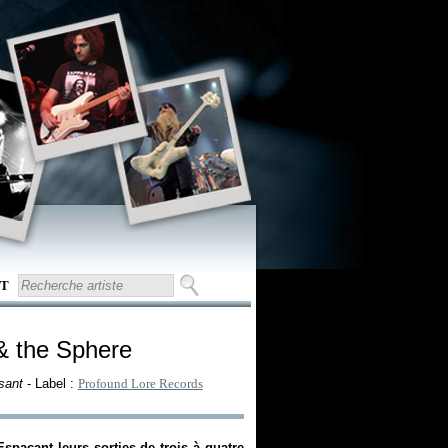
T
& the Sphere
sant
- Label :
Profound Lore Records
Espaçant leurs sorties de trois à quatre