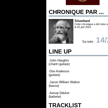
CHRONIQUE PAR ...
Silverbard
Cette chronique a été mise e
le 01 juin 2021
14/
Sa note :
LINE UP
-John Haughm
(chant+guitare)
-Don Anderson
(guitare)
-Jason William Walton
(basse)
-Aesop Dekker
(batterie)
TRACKLIST