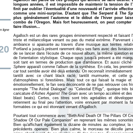
longues années, il est impossible de maintenir la tension de l
finit par oublier l'éventualité d'une nouveauté et l'arrivée effect
comme une mini-surprise. D'autant que
The Serpent & The Sp
plus généralement l'automne et le début de l'hiver pour lais
combo de l'Oregon. Mais fort heureusement, on peut compter 
faire illusion...
n ligne
Agalloch est un des rares groupes éminemment respecté et faisant l
triste et mélancolique venant ou pas du metal extrême. Parvenant 
ambiance si apaisante au travers d'une musique aux teintes relativ
20
Portland a jusqu'à présent rarement déçu ses fans avec des livraison
de se lancer dans l'écoute de ce nouvel album, la même question es
de l'orientation stylistique. Chaque opus jusqu'à présent a été ma
soit tant en termes de production que d'ambiance. Et aussi cliché
Sphere
apparaît comme l'album de la synthèse. En cela, les premi
car tout semble avoir été déjà entendu. On reconnaît immédiatement 
tantôt avec ce chant black raclé, tantôt murmurée, et cette gu
d'atmosphères si forestières. Mais tout ce qui faisait la magie et 
émotionnellement, le fan sera déconcerté de ne pas retrouver ces fris
exemple "The Astral Dialogue" ou "Celestial Effigy", quoique très
caricature d'
Ashes Against The Grain
avec un tempo accéléré et des 
blast beats). Certes, ces titres sont très agréables et dévelop
retiennent au final peu l'attention, voire ennuient par moment la f
formatées ce qui est étonnant venant d'Agalloch.
Pourtant tout commence avec "Birth And Death Of The Pillars Of Cr
Shadow Of Our Pale Companion" en reprenant les mêmes sonorités
Bien qu'affichant également la dizaine de minutes au compteur, la s
précédents openers. Bien plus calme, le morceau ne décolle jamai