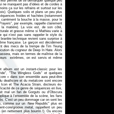
i leur permet de se démarquer quelque peu
qui ne manquent pas d’idées et de cordes à
moins ça sur les refrains et surtout sur les
is). Quelques solis et plans un peu plus
e séquences froides et hachées (notamment
nt carrément la bouche à la masse, pour le
Prayers", par exemple, rappelle clairement
 la matière). La voix est, de son côté,
tturale et grasse même si Mathieu varie à
e qui n’est pas sans rappeler le style du
 branlée technique revient sans surprise à
rême française. Le garçon est décidément
elant des mecs de la trempe de Tim Yeung
xécution du cogneur de Deep In Hate. Alors
assera, mais en termes de maîtrise de la
atteurs extrêmes, on est servis et même
t album est un instant-classic pour les
ivide", "The Wingless Gods" et quelques
core
» dans son ensemble aura peut-être
du deathcore et du metalcore sont encore
d Icon et The Acacia Strain, docteurs ès-
ficacité de ce genre de séquences en live,
oit mal un fan de Gorguts ou d’Obscura
pplique à l’ensemble de la scène, les fans
vés. C’est un peu dommage car on sent les
os, comme sur un ·New Republic" plus en
jent-core/groove metal, rappellent un peu
 (en nettement plus bourrin !). Ou encore