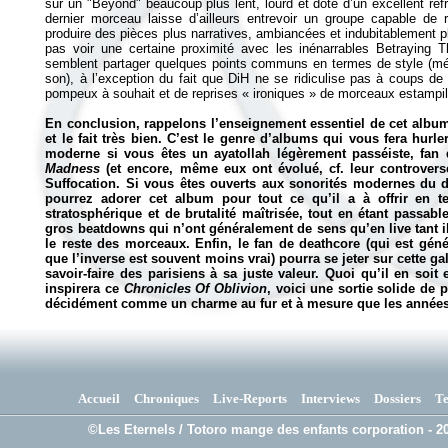
sur un "Beyond" beaucoup plus lent, lourd et doté d’un excellent re
dernier morceau laisse d’ailleurs entrevoir un groupe capable de
produire des pièces plus narratives, ambiancées et indubitablement pl
pas voir une certaine proximité avec les inénarrables Betraying 
semblent partager quelques points communs en termes de style (mé
son), à l’exception du fait que DiH ne se ridiculise pas à coups d
pompeux à souhait et de reprises «
ironiques
» de morceaux estampi
En conclusion, rappelons l’enseignement essentiel de cet album:
et le fait très bien. C’est le genre d’albums qui vous fera hurl
moderne si vous êtes un ayatollah légèrement passéiste, fa
Madness
(et encore, même eux ont évolué, cf. leur controversé
Suffocation. Si vous êtes ouverts aux sonorités modernes du 
pourrez adorer cet album pour tout ce qu’il a à offrir en te
stratosphérique et de brutalité maîtrisée, tout en étant passab
gros beatdowns qui n’ont généralement de sens qu’en live tant il
le reste des morceaux. Enfin, le fan de deathcore (qui est gén
que l’inverse est souvent moins vrai) pourra se jeter sur cette gal
savoir-faire des parisiens à sa juste valeur. Quoi qu’il en soit
inspirera ce
Chronicles Of Oblivion
, voici une sortie solide de 
décidément comme un charme au fur et à mesure que les années
Accueil
Chroniques
Live-Reports
Interviews
Dossiers
T
©Les Eternels / Totoro mange des enfants corporation - 20