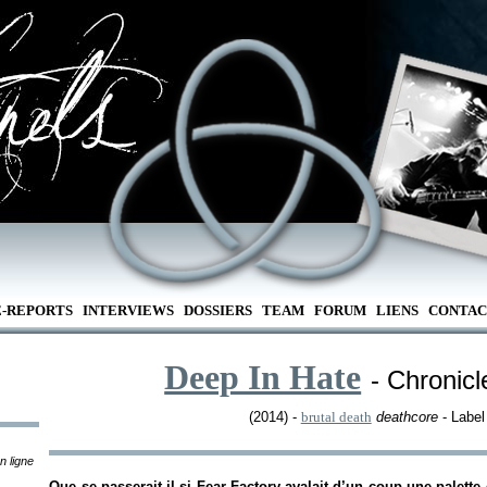
E-REPORTS
INTERVIEWS
DOSSIERS
TEAM
FORUM
LIENS
CONTAC
Deep In Hate
- Chronicl
(2014) -
brutal death
deathcore
- Label
n ligne
Que se passerait-il si Fear Factory avalait d’un coup une palett