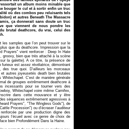
t ressortait un album moins minable que
se bouger le cul et à sortir enfin un truc
alité où des combos peu reluisants tels
bidon) et autres Beneath The Massacre
amis, ça donnerait sans doute un truc
ive que viennent de nous pondre les
 du brutal deathcore, du vrai, celui des
sh.
 les samples que l’on peut trouver sur le
eu plus que du deathcore. Impression que la
 Prayers" vient renforcer : Deep In Hate
, groovy, bien que très attaché à la scène
r la galette). A ce titre, la présence de
furieux est assez révélatrice, démontrant
, des true quoi. D’ailleurs les morceaux
et autres joyeusetés death bien brutales
 Whitechapel. C’est de manière générale
 mal de groupes extrêmement deathcore à
ns incessants pour se tourner vers des
Cowboy, Whitechapel voire même Carnifex,
nscrire dans cette mouvance et y être
ec des séquences extrêmement agressives à
Unheard Prayers", "The Wingless Gods"), de
tle Procession") ou d’écraser l’auditeur
 renforcée par une production digne des
jours l’écueil avec ce genre de choix de
a face bien Profondément Dans la Haine.