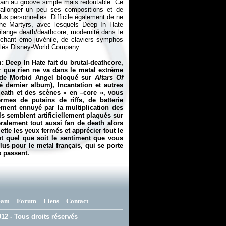
frain au groove simple mais redoutable. Ce
 rallonger un peu ses compositions et de
us personnelles. Difficile également de ne
The Martyrs, avec lesquels Deep In Hate
lange death/deathcore, modernité dans le
e chant émo juvénile, de claviers symphos
llés Disney-World Company.
 Deep In Hate fait du brutal-deathcore,
er que rien ne va dans le metal extrême
n de Morbid Angel bloqué sur
Altars Of
 dernier album), Incantation et autres
death et des scènes «
en –core
», vous
rmes de putains de riffs, de batterie
lement ennuyé par la multiplication des
s semblent artificiellement plaqués sur
éralement tout aussi fan de death alors
ette les yeux fermés et apprécier tout le
 et quel que soit le sentiment que vous
plus pour le metal français, qui se porte
 passent.
eam
Forum
Liens
Contact
12 - Tous droits réservés