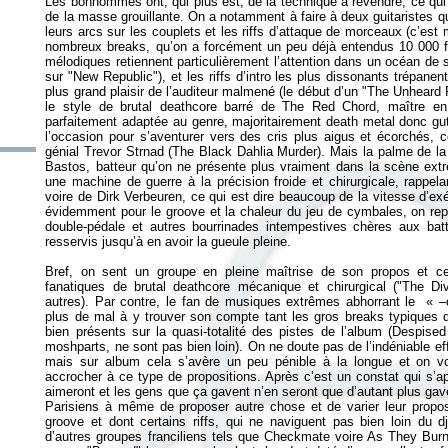
Les bonhommes ont, qui plus est, de la technique à revendre, ce qu
de la masse grouillante. On a notamment à faire à deux guitaristes 
leurs arcs sur les couplets et les riffs d’attaque de morceaux (c’est 
nombreux breaks, qu’on a forcément un peu déjà entendus 10 000 fo
mélodiques retiennent particulièrement l’attention dans un océan d
sur "New Republic"), et les riffs d’intro les plus dissonants trépane
plus grand plaisir de l’auditeur malmené (le début d’un "The Unheard 
le style de brutal deathcore barré de The Red Chord, maître en
parfaitement adaptée au genre, majoritairement death metal donc gu
l’occasion pour s’aventurer vers des cris plus aigus et écorchés, c
génial Trevor Strnad (The Black Dahlia Murder). Mais la palme de la
Bastos, batteur qu’on ne présente plus vraiment dans la scène ext
une machine de guerre à la précision froide et chirurgicale, rapp
voire de Dirk Verbeuren, ce qui est dire beaucoup de la vitesse d’e
évidemment pour le groove et la chaleur du jeu de cymbales, on rep
double-pédale et autres bourrinades intempestives chères aux b
resservis jusqu’à en avoir la gueule pleine.
Bref, on sent un groupe en pleine maîtrise de son propos et ce
fanatiques de brutal deathcore mécanique et chirurgical ("The D
autres). Par contre, le fan de musiques extrêmes abhorrant le «
–
plus de mal à y trouver son compte tant les gros breaks typiques 
bien présents sur la quasi-totalité des pistes de l’album (Despise
moshparts, ne sont pas bien loin). On ne doute pas de l’indéniable ef
mais sur album cela s’avère un peu pénible à la longue et on v
accrocher à ce type de propositions. Après c’est un constat qui s’a
aimeront et les gens que ça gavent n’en seront que d’autant plus ga
Parisiens à même de proposer autre chose et de varier leur prop
groove et dont certains riffs, qui ne naviguent pas bien loin du d
d’autres groupes franciliens tels que Checkmate voire As They Burn