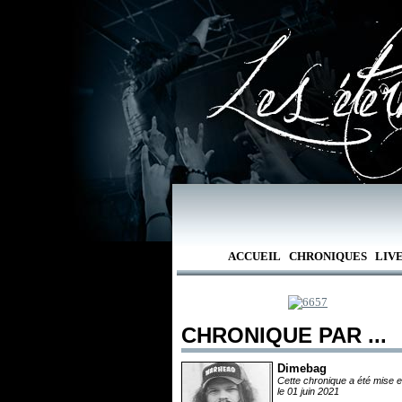
ACCUEIL
CHRONIQUES
LIV
CHRONIQUE PAR ...
Dimebag
Cette chronique a été mise e
le 01 juin 2021