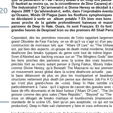
(il faudrait au moins ça, vu la circonférence de Dino Cazares) e
The Industrialist
? Qu’arriverait-il si Divine Heresy se décidait à 
20
depuis 2009 ? Qu’adviendrait-il, enfin, dans l’improbable éventu
qu’Oceano, Winds Of Plague (sans les flonflons symphoniques 
se décidaient à sortir un album potable ? Eh bien mes bons 
assez proche de la galette profondément haineuse et mass
parisiens de Deep In Hate. Ouais, ils sont Français. Et ils font
grandes heures de Despised Icon ou des premiers All Shall Peri
Cependant, dès les premières mesures de l’intro rappelant largement
grand
Obsolete
de Fear Factory, on se dit qu’il va s’agir ici d’un p
construction de morceaux tels que "Altars Of Lies" ou "The Unheard
est, par bien des aspects, un groupe de death metal morderne, brutal
deathcore (les breaks typiques du genre sont tout de même légion su
Sven d’Aborted aux backing vocaux sur un "The Wingless Gods" bien 
les liens proches des parisiens avec la scène des vrais bourrins
précités font au moins autant penser à Dying Fœtus, Misery Index 
comme Divine Heresy, qu’à Beneath The Massacre ou aux premiers
un mouvement assez global dans la scène deathcore actuelle : pas
la base délaissent de plus en plus les moshpartset et beatdow
structures nettement plus death (on pense aux derniers Job For A 
qui n’ont plus grand-chose de –core). Deep In Hate semble s’i
particulièrement à l’aise : qu’il s’agisse de casser des gueules av
base de riffs dissonants et de blast furieux ("Altars Of Lies", "The 
groover comme des gros sales ("New Republic", "Beyond" ou "The Cat
sous un déluges de breaks martiaux et lourdissimes (impression
standards de la scène US, bien qu’un peu aseptisée, ce qui est tou
production), Deep in Hate sait clairement y faire et vous enfoncera l