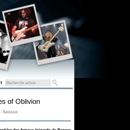
T
es of Oblivion
 :
Kaotoxin
e entière des fameux épinards de Popeye