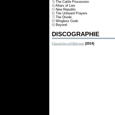
3)
The Cattle Procession
4)
Altars of Lies
5)
New Republic
6)
The Unheard Prayers
7)
The Divide
8)
Wingless Gods
9)
Beyond
DISCOGRAPHIE
Chronicles of Oblivion
(2014)