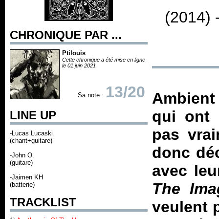
(2014) 
CHRONIQUE PAR ...
Ptilouis
Cette chronique a été mise en ligne
le 01 juin 2021
13/20
Ambient
Sa note :
qui ont 
LINE UP
pas vrai
-Lucas Lucaski
(chant+guitare)
donc déc
-John O.
(guitare)
avec leu
-Jaimen KH
The Ima
(batterie)
TRACKLIST
veulent 