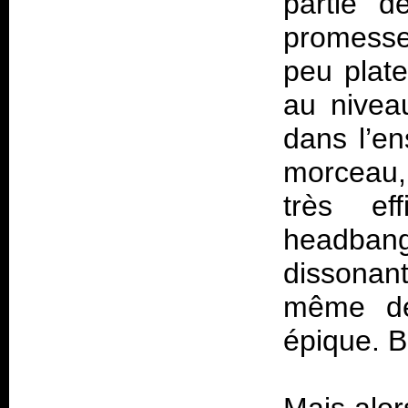
partie d
promesse
peu plate
au nivea
dans l’en
morceau,
très ef
headban
dissonan
même de
épique. B