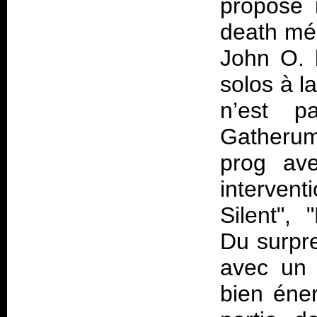
propose i
death mél
John O. 
solos à l
n’est 
Gatherum
prog av
interven
Silent",
Du surpre
avec un 
bien éner