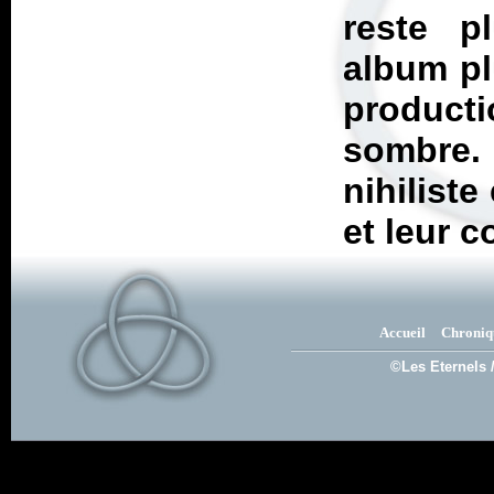
reste p
album pl
producti
sombre. 
nihilist
et leur c
Accueil
Chroniq
©Les Eternels 