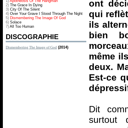
ont déci
1)
Apotheosis Of The Hangman
2)
The Grace In Dying
3)
City Of The Silent
qui refl
4)
Over Your Grave I Stood Through The Night
5)
Dismembering The Image Of God
ils alte
6)
Solace
7)
All Too Human
bien b
DISCOGRAPHIE
morceaux
Dismembering The Image of God
(2014)
même ils
deux. Ma
Est-ce q
dépressi
Dit comm
surtout