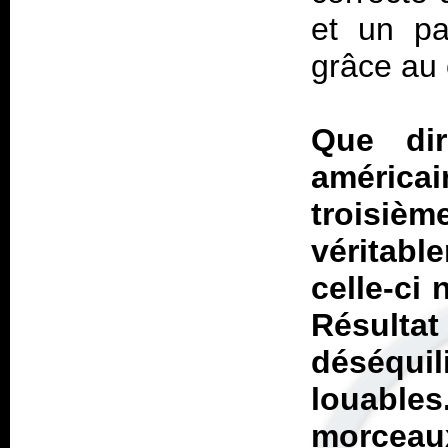
et un pa
grâce au 
Que di
américa
troisi
véritab
celle-ci 
Résulta
déséqui
louable
morceaux