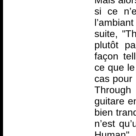
Mais alor
si ce n’
l’ambian
suite, "T
plutôt p
façon te
ce que le
cas pour 
Through 
guitare e
bien tran
n’est qu’
Human". 