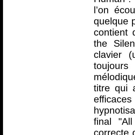
l’on éco
quelque 
contient 
the Sile
clavier 
toujours
mélodiqu
titre qui
efficaces
hypnotis
final "A
correcte 