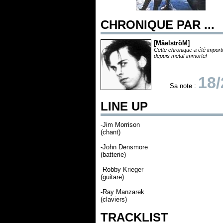
CHRONIQUE PAR ...
[MäelströM]
Cette chronique a été impor
depuis metal-immortel
18/
Sa note :
LINE UP
-Jim Morrison
(chant)
-John Densmore
(batterie)
-Robby Krieger
(guitare)
-Ray Manzarek
(claviers)
TRACKLIST