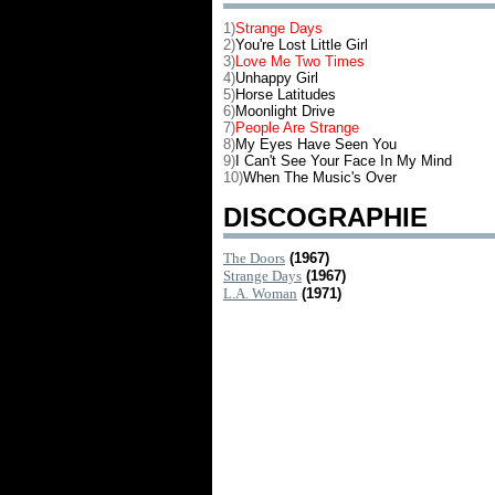
1)
Strange Days
2)
You're Lost Little Girl
3)
Love Me Two Times
4)
Unhappy Girl
5)
Horse Latitudes
6)
Moonlight Drive
7)
People Are Strange
8)
My Eyes Have Seen You
9)
I Can't See Your Face In My Mind
10)
When The Music's Over
DISCOGRAPHIE
The Doors
(1967)
Strange Days
(1967)
L.A. Woman
(1971)