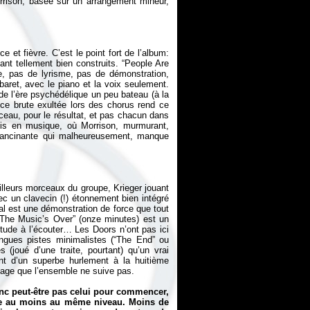
rison, basée sur un arrangement mineur,
et fièvre. C’est le point fort de l’album:
ant tellement bien construits. “People Are
le, pas de lyrisme, pas de démonstration,
baret, avec le piano et la voix seulement.
de l’ère psychédélique un peu bateau (à la
ce brute exultée lors des chorus rend ce
ceau, pour le résultat, et pas chacun dans
mis en musique, où Morrison, murmurant,
t lancinante qui malheureusement, manque
lleurs morceaux du groupe, Krieger jouant
ec un clavecin (!) étonnement bien intégré
al est une démonstration de force que tout
 The Music’s Over” (onze minutes) est un
tude à l’écouter… Les Doors n’ont pas ici
ongues pistes minimalistes (“The End” ou
joué d’une traite, pourtant) qu’un vrai
nt d’un superbe hurlement à la huitième
mage que l’ensemble ne suive pas.
onc peut-être pas celui pour commencer,
rrive au moins au même niveau. Moins de