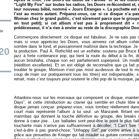
“Light My Fire” sur toutes les radios, les Doors re-fécondent et, 
leur nouveau bébé, nommé « Jours Étranges ». La pochette est e
l’est au moins autant. Préparez-vous, car si ce disque n’a pa
Woman
chez le grand public, c’est sûrement parce que le groupe 
en tout petit); si cet album n’est pas à proprement dit « r
prédécesseur, il n’a rien à envier au reste de la discographie Do
tée
Commençons directement: ce disque est fabuleux. Je ne sais pas s’i
mais si vous appréciez les Doors, vous aimerez cet album cohér
sombre dans le fond, et puissamment maîtrisé dans la technique. Je 
20
la production. Paul A. Rothchild est un esthète: soutenu par Bruce 
jazz à forte contenance pop, qui tient la route du début à la fin, 
aucun brouhaha, chaque son est parfaitement superposé. Un modè
(réédition excellente). Et on est obligé de reconnaître que ça fait p
troubler le groupe, Morrison n’est pas mixé au-dessus de tout le 
coup de main sur pratiquement tous les titres) est indispensable, s
Attardons-nous sur les morceaux qui composent ce disque, maintena
Days”, et cette introduction au clavier qui semble en chute libre
disque jamais conçue: préparez-vous, vous tombez réellement dans
court mais représente l’album à lui seul: un Manzarek flirtant ent
marimbas qui donnent la touche définitive au groupe, des breaks c
donne à cœur joie… Les ballades sont peut-être le point le plus faibl
touchante mais n’arrive pas suffisamment à décoller; “I Can’t See
c'est-à-dire à pas grand-chose; “Unhappy Girl” par contre arrive à
grâce aux pirouettes de Krieger qui fait miauler sa guitare comme une 