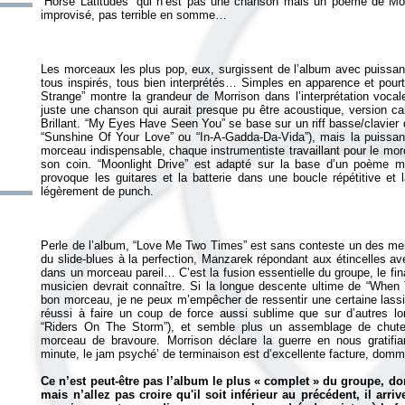
“Horse Latitudes” qui n’est pas une chanson mais un poème de Mor
Les morceaux les plus pop, eux, surgissent de l’album avec puissance 
tous inspirés, tous bien interprétés… Simples en apparence et pourt
Strange” montre la grandeur de Morrison dans l’interprétation voca
juste une chanson qui aurait presque pu être acoustique, version ca
Brillant. “My Eyes Have Seen You” se base sur un riff basse/clavier 
“Sunshine Of Your Love” ou “In-A-Gadda-Da-Vida”), mais la puissan
morceau indispensable, chaque instrumentiste travaillant pour le mor
son coin. “Moonlight Drive” est adapté sur la base d’un poème 
provoque les guitares et la batterie dans une boucle répétitive e
Perle de l’album, “Love Me Two Times” est sans conteste un des mei
du slide-blues à la perfection, Manzarek répondant aux étincelles av
dans un morceau pareil… C’est la fusion essentielle du groupe, le fin
musicien devrait connaître. Si la longue descente ultime de “When
bon morceau, je ne peux m’empêcher de ressentir une certaine lassi
réussi à faire un coup de force aussi sublime que sur d’autres l
“Riders On The Storm”), et semble plus un assemblage de chutes (
morceau de bravoure. Morrison déclare la guerre en nous gratifia
minute, le jam psyché’ de terminaison est d’excellente facture, dom
Ce n’est peut-être pas l’album le plus « complet » du groupe, d
mais n’allez pas croire qu'il soit inférieur au précédent, il a