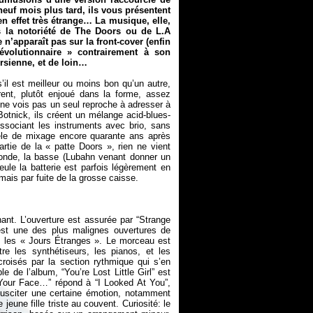
neuf mois plus tard, ils vous présentent
n effet très étrange… La musique, elle,
s la notoriété de
The Doors
ou de
L.A
n’apparaît pas sur la front-cover (enfin
évolutionnaire » contrairement à son
orsienne, et de loin…
l est meilleur ou moins bon qu’un autre,
ent, plutôt enjoué dans la forme, assez
ne vois pas un seul reproche à adresser à
Botnick, ils créent un mélange acid-blues-
dissociant les instruments avec brio, sans
le de mixage encore quarante ans après
artie de la « patte Doors », rien ne vient
monde, la basse (Lubahn venant donner un
eule la batterie est parfois légèrement en
nt. L’ouverture est assurée par “Strange
 est une des plus malignes ouvertures de
 les « Jours Étranges ». Le morceau est
re les synthétiseurs, les pianos, et les
roisés par la section rythmique qui s’en
e de l’album, “You’re Lost Little Girl” est
 Your Face…” répond à “I Looked At You”,
 susciter une certaine émotion, notamment
jeune fille triste au couvent. Curiosité: le