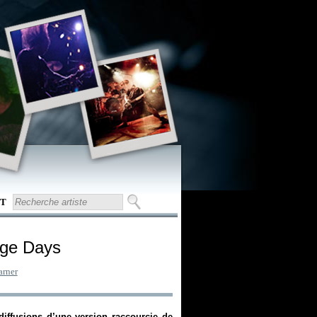
T
nge Days
rner
diffusions d’une version raccourcie de