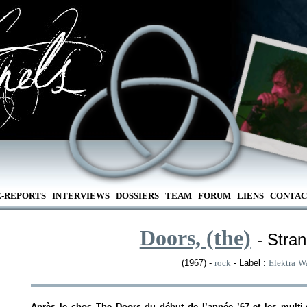
E-REPORTS
INTERVIEWS
DOSSIERS
TEAM
FORUM
LIENS
CONTAC
Doors, (the)
- Stra
(1967) -
rock
- Label :
Elektra
Wa
Après le choc
The Doors
du début de l’année ’67 et les multi-