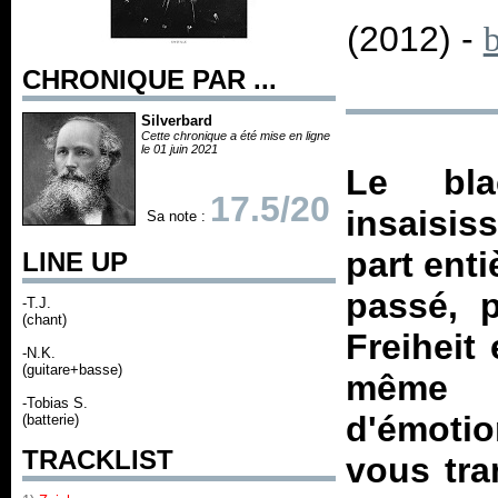
(2012) -
CHRONIQUE PAR ...
Silverbard
Cette chronique a été mise en ligne
le 01 juin 2021
Le bla
17.5/20
insaisis
Sa note :
part ent
LINE UP
passé, p
-T.J.
(chant)
Freiheit
-N.K.
(guitare+basse)
même 
-Tobias S.
d'émoti
(batterie)
TRACKLIST
vous tra