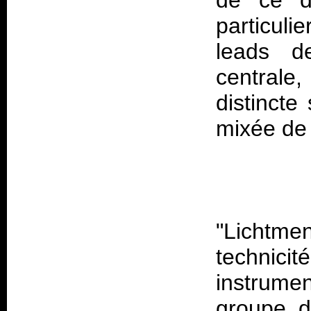
de ce d
particul
leads d
centrale
distincte
mixée de
"Lichtme
technici
instrumen
groupe d