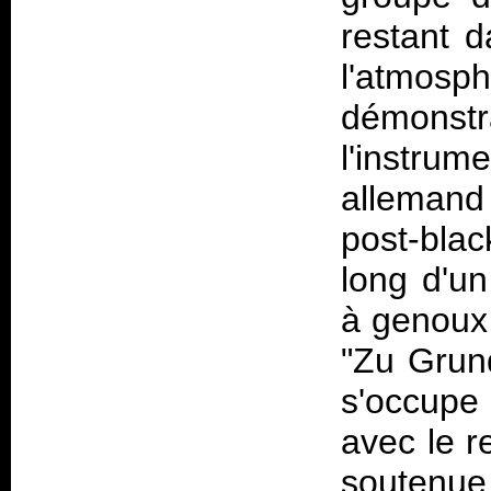
restant d
l'atmo
démonst
l'instr
allemand
post-blac
long d'un
à genoux
"Zu Grund
s'occupe
avec le r
soutenue