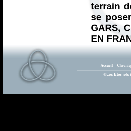
terrain 
se poser
GARS, 
EN FRA
Accueil
Chroniq
©Les Eternels 