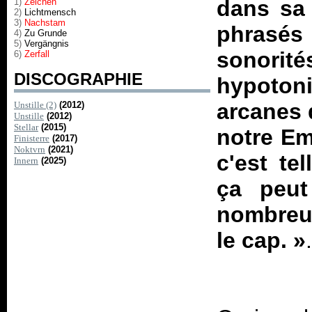
dans sa 
1)
Zeichen
2)
Lichtmensch
3)
Nachstam
phrasé
4)
Zu Grunde
5)
Vergängnis
sonorit
6)
Zerfall
DISCOGRAPHIE
hypotoni
arcanes 
Unstille (2)
(2012)
Unstille
(2012)
Stellar
(2015)
notre Em
Finisterre
(2017)
Noktvrn
(2021)
c'est te
Innern
(2025)
ça peut 
nombreu
le cap.
»