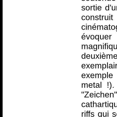
sortie d'
constr
cinémat
évoquer
magnifiq
deuxième
exemplai
exemple 
metal !)
"Zeichen
cathartiq
riffs qui