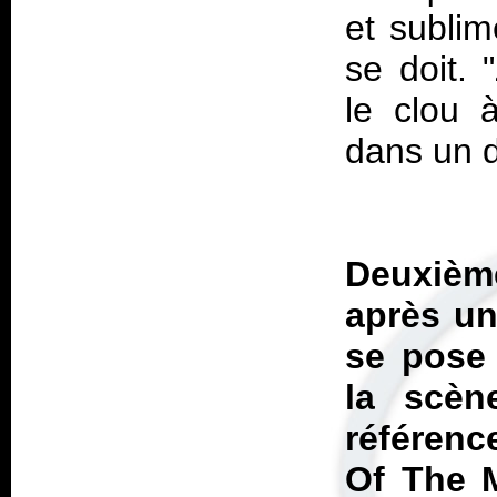
et subli
se doit. 
le clou 
dans un d
Deuxièm
après un
se pose 
la scèn
référenc
Of The M