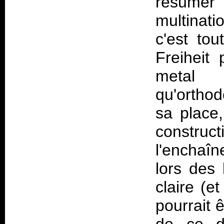
résumer
multinati
c'est to
Freiheit
metal 
qu'orthod
sa place
constr
l'enchaî
lors des 
claire (e
pourrait 