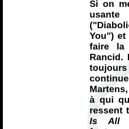
Si on me
usant
("Diabol
You") et
faire l
Rancid. 
toujou
continu
Martens,
à qui qu
ressent 
Is All