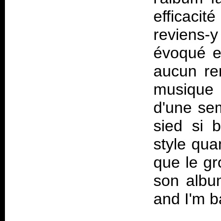
efficacit
reviens-
évoqué en
aucun re
musique 
d'une sem
sied si 
style qua
que le gr
son albu
and I'm b