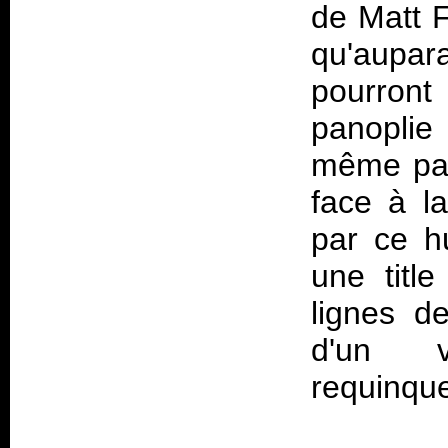
de Matt 
qu'aupara
pourront
panoplie 
même pas 
face à l
par ce h
une titl
lignes de
d'un v
requinque