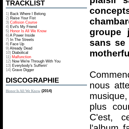
plaisir 
TRACKLIST
conce
1)
Back Where I Belong
2)
Raise Your Fist
chamba
3)
Collision Course
4)
Evil's My Friend
groupe j
5)
Honor Is All We Know
6)
A Power Inside
7)
In The Streets
sans se 
8)
Face Up
9)
Already Dead
motherfu
10)
Diabolical
11)
Malfunction
12)
Now We're Through With You
13)
Everybody's Sufferin'
14)
Grave Digger
Commenço
DISCOGRAPHIE
nous att
Honor Is All We Know
(2014)
musique, 
plus cou
C'est, c
l'album f