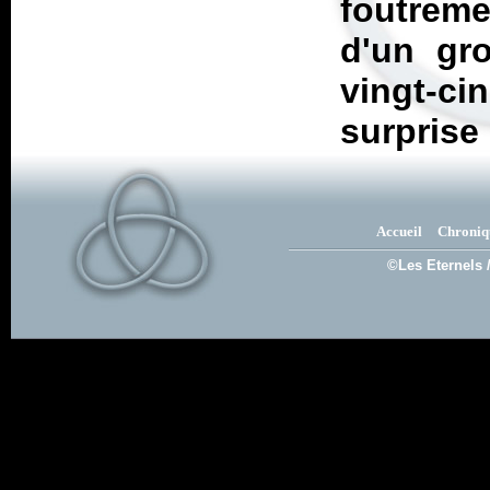
foutreme
d'un gr
vingt-c
surprise 
Accueil
Chroniq
©Les Eternels 