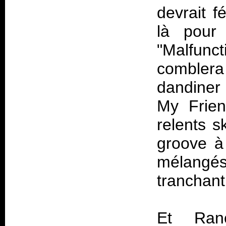
devrait f
là pour
"Malfunc
comblera
dandiner 
My Frien
relents s
groove à
mélangés 
tranchant
Et Ranc