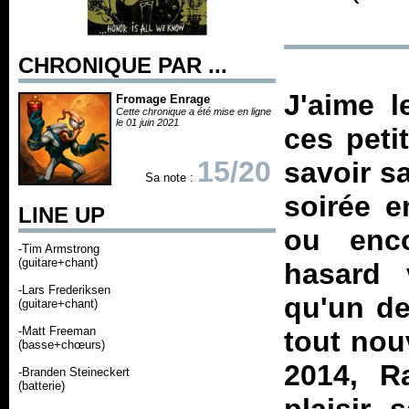
CHRONIQUE PAR ...
J'aime l
Fromage Enrage
Cette chronique a été mise en ligne
le 01 juin 2021
ces peti
15/20
savoir s
Sa note :
soirée e
LINE UP
ou enco
-Tim Armstrong
(guitare+chant)
hasard 
-Lars Frederiksen
qu'un de
(guitare+chant)
-Matt Freeman
tout nou
(basse+chœurs)
2014, R
-Branden Steineckert
(batterie)