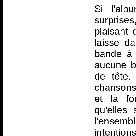
Si l'al
surprise
plaisant 
laisse d
bande à 
aucune ba
de tête.
chansons
et la f
qu'elles
l'ensembl
intentio