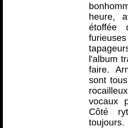
bonhomme
heure, a
étoffée 
furieus
tapageur
l'album t
faire. A
sont tous
rocaille
vocaux p
Côté r
toujours