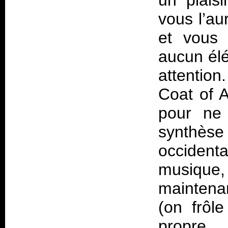
un plais
vous l’au
et vous 
aucun élé
attention
Coat of 
pour ne 
synthè
occident
musique,
maintena
(on frôl
propre