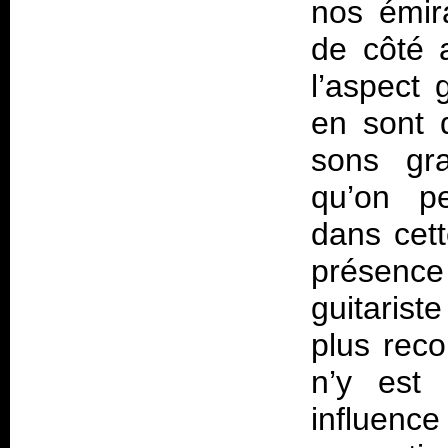
nos émir
de côté 
l’aspect g
en sont 
sons gr
qu’on pe
dans cett
présenc
guitarist
plus rec
n’y est 
influenc