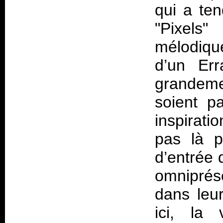
qui a ten
"Pixel
mélodiqu
d’un Err
grandeme
soient p
inspirati
pas là p
d’entrée 
omniprés
dans leu
ici, la