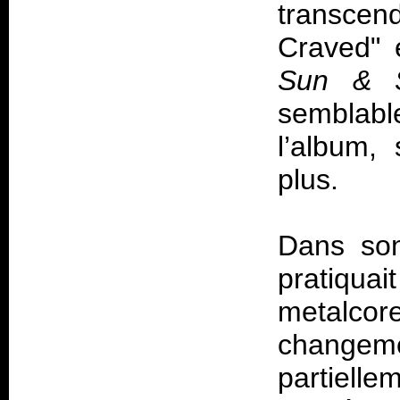
transcen
Craved" 
Sun & Sa
semblabl
l’album,
plus.
Dans son
pratiqu
metalcor
change
partielle