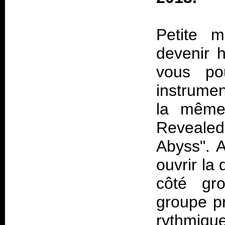
Petite 
devenir h
vous pou
instrumen
la même
Revealed
Abyss". A
ouvrir la
côté gro
groupe pr
rythmiqu