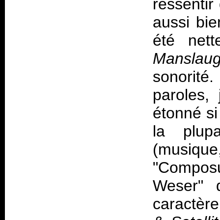
ressentir
aussi bie
été net
Manslaug
sonorité
paroles,
étonné si
la plup
(musiqu
"Compos
Weser" 
caractère