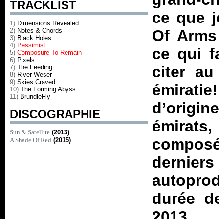
TRACKLIST
ce que j
1)
Dimensions Revealed
2)
Notes & Chords
Of Arms 
3)
Black Holes
4)
Pessimist
ce qui f
5)
Composure To Remain
6)
Pixels
citer au
7)
The Feeding
8)
River Weser
9)
Skies Craved
émirati
10)
The Forming Abyss
11)
BrundleFly
d’origin
DISCOGRAPHIE
émirats
Sun & Satellite
(2013)
compos
A Shade Of Red
(2015)
dernie
autopro
durée d
2013.