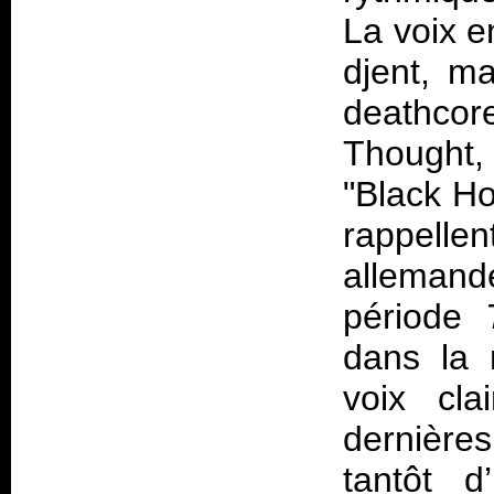
La voix e
djent, m
deathcore
Thought, 
"Black Ho
rappell
alleman
période
dans la 
voix cla
dernière
tantôt d