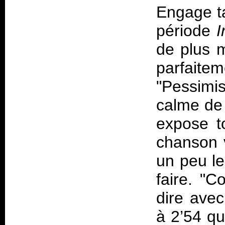
Engage ta
période
I
de plus m
parfaite
"Pessimis
calme de 
expose to
chanson v
un peu le
faire. "
dire avec
à 2’54 qu