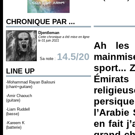
CHRONIQUE PAR ...
Djentleman
Cette chronique a été mise en ligne
le 01 juin 2021
Ah les 
14.5/20
mainmis
Sa note :
sport... 
LINE UP
Émirats
-Mohammad Rayan Bailouni
(chant+guitare)
religi
-Amir Chaouch
persique
(guitare)
-Liam Ruddell
l’Arabie 
(basse)
en fait j
-Kareem K
(batterie)
grand-ch