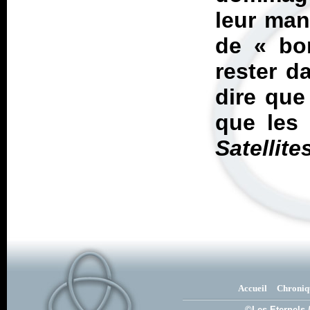
leur man
de «
b
rester d
dire que
que les 
Satellite
Accueil
Chroniq
©Les Eternels 