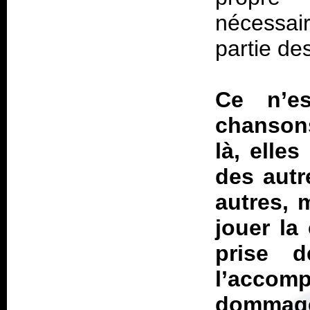
nécessai
partie de
Ce n’e
chansons
là, elle
des autr
autres, 
jouer la
prise 
l’accomp
dommage,