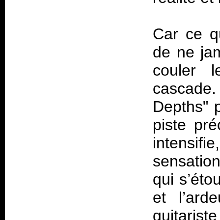
Car ce q
de ne jam
couler l
cascade. 
Depths" 
piste pré
intensif
sensatio
qui s’éto
et l’ard
guitarist