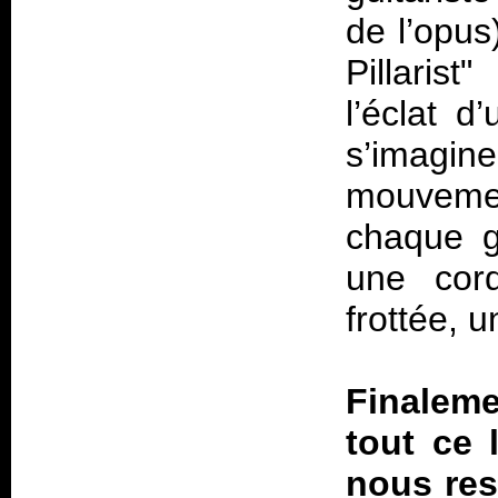
de l’opus
Pillarist
l’éclat d
s’imagine
mouvemen
chaque g
une cor
frottée, u
Finalem
tout ce 
nous res