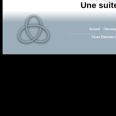
Une suite,
Accueil
Chroniq
©Les Eternels 