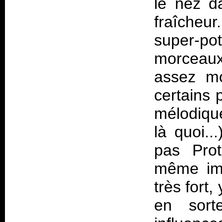
le nez da
fraîcheu
super-po
morceaux
assez mo
certains 
mélodique
là quoi..
pas Prot
même imm
très fort
en sort