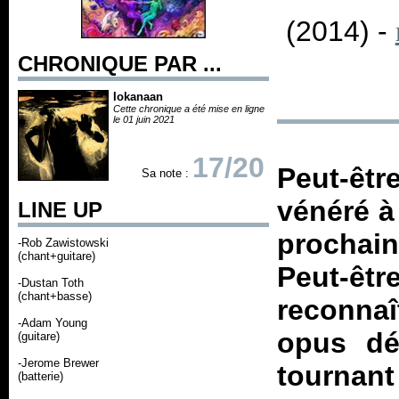
(2014) -
CHRONIQUE PAR ...
Iokanaan
Cette chronique a été mise en ligne
le 01 juin 2021
17/20
Peut-êt
Sa note :
vénéré à
LINE UP
prochain
-Rob Zawistowski
(chant+guitare)
Peut-
-Dustan Toth
(chant+basse)
reconna
-Adam Young
opus dé
(guitare)
-Jerome Brewer
tournant
(batterie)