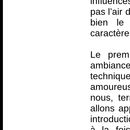
influenc
pas l’air 
bien le
caractère
Le premi
ambiance
techniq
amoureus
nous, te
allons ap
introduct
à la foi