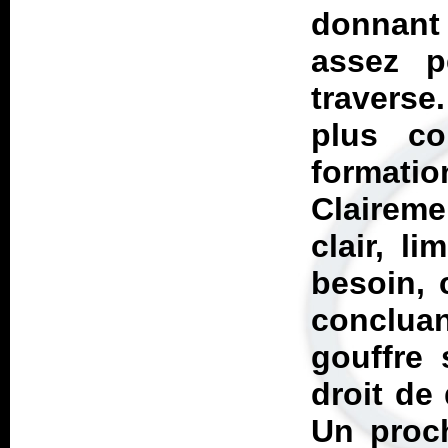
donnant 
assez p
traverse
plus co
forma
Clairemen
clair, l
besoin, 
conclua
gouffre 
droit de
Un proch