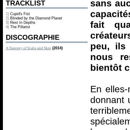
sans auc
TRACKLIST
capacité
1)
Cupid's Fist
2)
Blinded by the Diamond Planet
fait qu
3)
Rest In Depths
4)
The Pillarist
créateur
DISCOGRAPHIE
peu, ils
A Tapestry of Scabs and Skin
(2014)
nous re
bientôt 
En elles
donnant u
terrible
spéciale