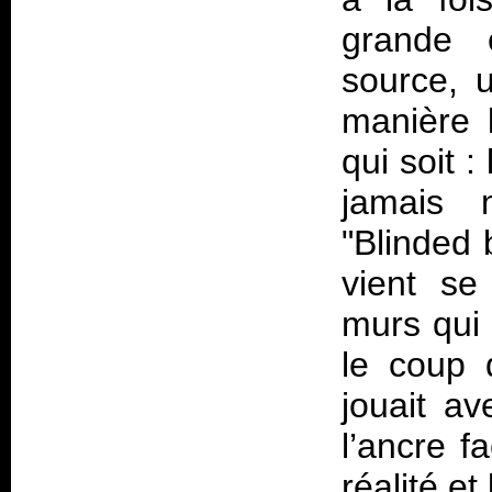
grande 
source, u
manière l
qui soit :
jamais n
"Blinded 
vient se
murs qui 
le coup 
jouait av
l’ancre f
réalité et