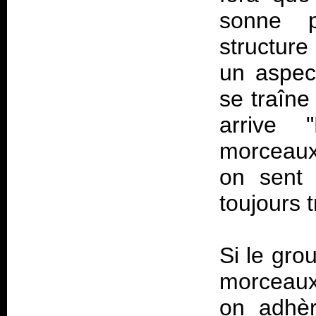
sonne p
structure
un aspec
se traîn
arrive 
morceaux 
on sent 
toujours 
Si le gro
morceaux,
on adhèr