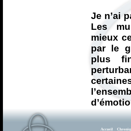
Je n’ai 
Les mul
mieux ce
par le g
plus fi
pertur
certai
l’ensem
d’émotio
Accueil
Chroniq