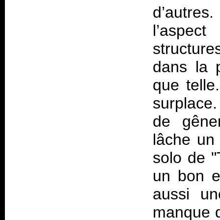
d’autres
l’aspect
structur
dans la 
que tell
surplace.
de gêner
lâche un 
solo de "
un bon ex
aussi un
manque d’