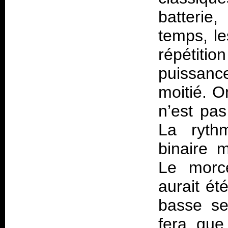
batterie
temps, le
répétit
puissanc
moitié. O
n’est pas
La ryth
binaire 
Le morce
aurait ét
basse se
fera que