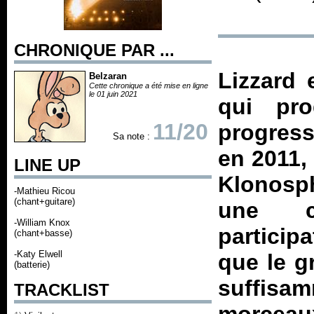
CHRONIQUE PAR ...
Lizzard 
Belzaran
Cette chronique a été mise en ligne
le 01 juin 2021
qui pro
11/20
progress
Sa note :
en 2011,
LINE UP
Klonosph
-Mathieu Ricou
(chant+guitare)
une c
-William Knox
participa
(chant+basse)
-Katy Elwell
que le g
(batterie)
suffisam
TRACKLIST