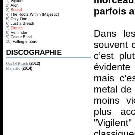
morceau
1)
Vigilant
2)
Aion
parfois 
3)
Bound
4)
The Roots Within (Majestic)
5)
Only One
6)
Just a Breath
7)
Circles
Dans les
8)
Reminder
9)
Colour Blind
10)
Falling in Zero
souvent c
DISCOGRAPHIE
c’est plu
Out Of Reach
(2012)
évidente 
Majestic
(2014)
mais c’es
metal de 
moins vi
plus ac
"Vigilen
classiqu