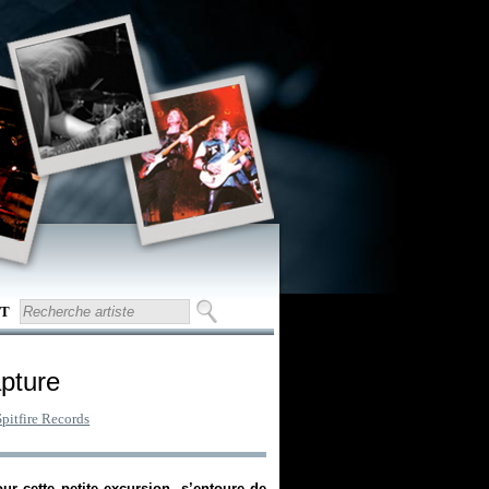
T
pture
Spitfire Records
ur cette petite excursion, s’entoure de