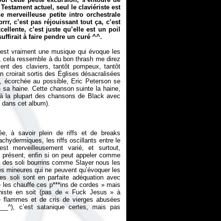
Testament actuel, seul le claviériste est
merveilleuse petite intro orchestrale
rr, c’est pas réjouissant tout ça, c’est
ellente, c’est juste qu’elle est un poil
ffirait à faire pendre un curé ^^.
c’est vraiment une musique qui évoque les
re, cela ressemble à du bon thrash me direz
ent des claviers, tantôt pompeux, tantôt
 croirait sortis des Églises désacralisées
ix, écorchée au possible, Eric Peterson se
 » sa haine. Cette chanson suinte la haine,
t à la plupart des chansons de Black avec
e, à savoir plein de riffs et de breaks
chydermiques, les riffs oscillants entre le
st merveilleusement varié, et surtout,
s présent, enfin si on peut appeler comme
as des soli bourrins comme Slayer nous les
mes mineures qui ne peuvent qu’évoquer les
es soli sont en parfaite adéquation avec
les chauffe ces p***ins de cordes
» mais
niste en soit (pas de «
Fuck Jesus
» à
e flammes et de cris de vierges abusées
__^), c’est satanique certes, mais pas