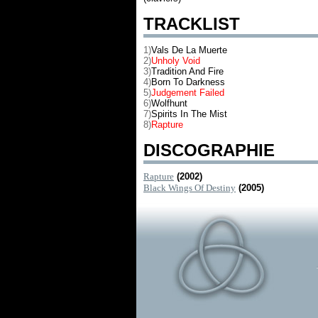
TRACKLIST
1)
Vals De La Muerte
2)
Unholy Void
3)
Tradition And Fire
4)
Born To Darkness
5)
Judgement Failed
6)
Wolfhunt
7)
Spirits In The Mist
8)
Rapture
DISCOGRAPHIE
Rapture
(2002)
Black Wings Of Destiny
(2005)