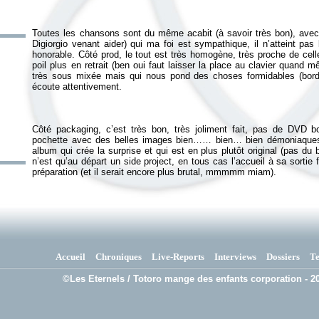
Toutes les chansons sont du même acabit (à savoir très bon), avec p
Digiorgio venant aider) qui ma foi est sympathique, il n’atteint pa
honorable. Côté prod, le tout est très homogène, très proche de cell
poil plus en retrait (ben oui faut laisser la place au clavier quand m
très sous mixée mais qui nous pond des choses formidables (bordel
Côté packaging, c’est très bon, très joliment fait, pas de DVD b
pochette avec des belles images bien…… bien… bien démoniaques 
album qui crée la surprise et qui est en plus plutôt original (pas du
n’est qu’au départ un side project, en tous cas l’accueil à sa sorti
préparation (et il serait encore plus brutal, mmmmm miam).
Accueil
Chroniques
Live-Reports
Interviews
Dossiers
T
©Les Eternels / Totoro mange des enfants corporation - 20