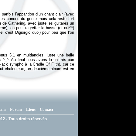
arfois l’apparition d’un chant clair (avec
s les canons du genre mais cela reste fort
e de Gathering, avec juste les guitares un
ême), on peut regretter la basse (et oui^^)
 c'est Digiorgio quoi) pour peu que l’on
onus 5.1 en multiangles, juste une belle
^_^. Au final nous avons la un très bon
 black sympho à la Cradle Of Filth), car ce
e fut chaleureux, un deuxième album est en
eam
Forum
Liens
Contact
12 - Tous droits réservés