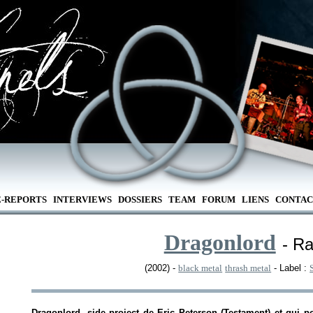
E-REPORTS
INTERVIEWS
DOSSIERS
TEAM
FORUM
LIENS
CONTAC
Dragonlord
- Ra
(2002) -
black metal
thrash metal
- Label :
Dragonlord, side project de Eric Peterson (Testament) et qui po