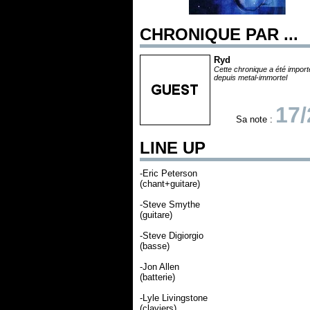
CHRONIQUE PAR ...
Ryd
Cette chronique a été impor
depuis metal-immortel
17/
Sa note :
LINE UP
-Eric Peterson
(chant+guitare)
-Steve Smythe
(guitare)
-Steve Digiorgio
(basse)
-Jon Allen
(batterie)
-Lyle Livingstone
(claviers)