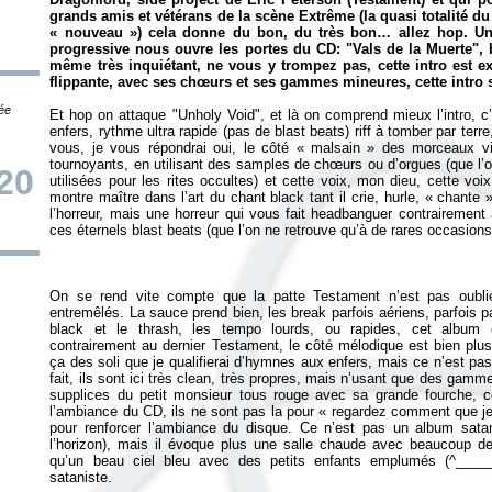
grands amis et vétérans de la scène Extrême (la quasi totalité du 
« nouveau ») cela donne du bon, du très bon… allez hop. Une 
progressive nous ouvre les portes du CD: "Vals de la Muerte", br
même très inquiétant, ne vous y trompez pas, cette intro est exc
flippante, avec ses chœurs et ses gammes mineures, cette intro su
tée
Et hop on attaque "Unholy Void", et là on comprend mieux l’intro, 
enfers, rythme ultra rapide (pas de blast beats) riff à tomber par ter
vous, je vous répondrai oui, le côté « malsain » des morceaux vi
tournoyants, en utilisant des samples de chœurs ou d’orgues (que l’on
20
utilisées pour les rites occultes) et cette voix, mon dieu, cette vo
montre maître dans l’art du chant black tant il crie, hurle, « chante
l’horreur, mais une horreur qui vous fait headbanguer contrairemen
On se rend vite compte que la patte Testament n’est pas oublié
entremêlés. La sauce prend bien, les break parfois aériens, parfois pa
black et le thrash, les tempo lourds, ou rapides, cet album e
contrairement au dernier Testament, le côté mélodique est bien plu
ça des soli que je qualifierai d’hymnes aux enfers, mais ce n’est p
fait, ils sont ici très clean, très propres, mais n’usant que des gam
supplices du petit monsieur tous rouge avec sa grande fourche, c
l’ambiance du CD, ils ne sont pas la pour «
regardez comment que je 
pour renforcer l’ambiance du disque. Ce n’est pas un album sata
l’horizon), mais il évoque plus une salle chaude avec beaucoup d
qu’un beau ciel bleu avec des petits enfants emplumés (^_____