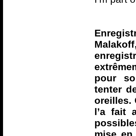
Enregi
Malakoff
enregis
extrêmem
pour so
tenter 
oreilles
l’a fait
possible
mise en 