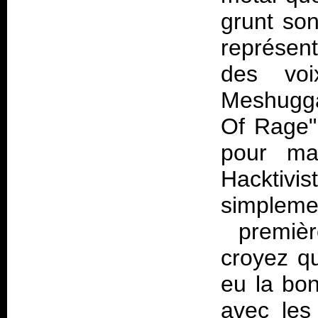
grunt so
représent
des voi
Meshugga
Of Rage"
pour ma
Hacktivis
simplem
premièr
croyez q
eu la bon
avec les