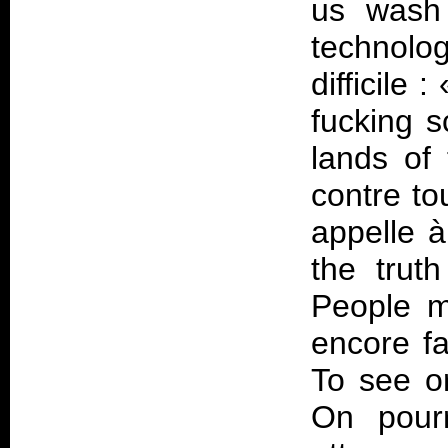
us wash
technolog
difficile :
fucking 
lands of
contre to
appelle à
the trut
People m
encore fa
To see or
On pourr