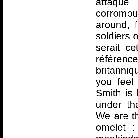
attaque
corrompu
around, f
soldiers o
serait c
référen
britanniq
you feel
Smith is 
under th
We are t
omelet ;