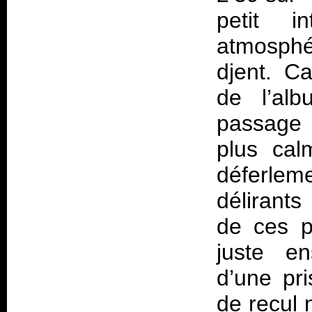
petit i
atmosph
djent. C
de l’alb
passage 
plus cal
déferlem
délirants
de ces p
juste en
d’une pr
de recul 