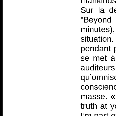
mankinds
Sur la d
"Beyond
minutes
situatio
pendant p
se met à
auditeu
qu’omnis
conscien
masse. 
truth at 
I’m part o