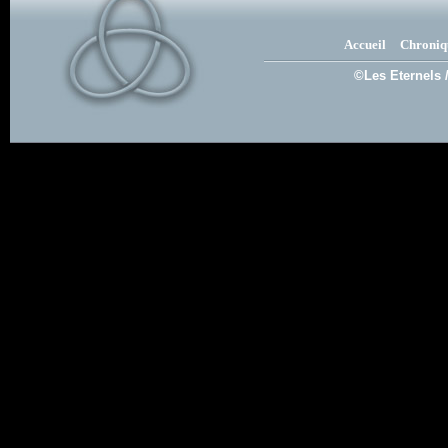
Accueil
Chroniq
©Les Eternels 