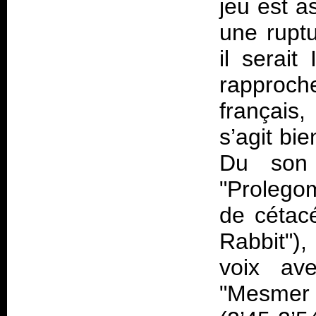
jeu est a
une ruptu
il serai
rapproc
français,
s’agit bi
Du son 
"Prolego
de céta
Rabbit"),
voix av
"Mesmer 