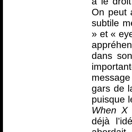
a le droi
On peut 
subtile 
»
et
«
ey
appréhen
dans son 
importa
message 
gars de l
puisque l
When X 
déjà l’id