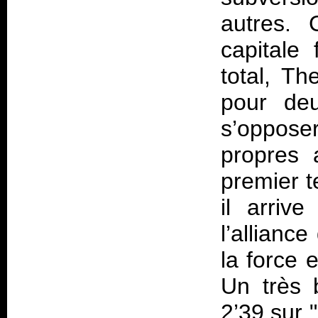
autres.
capitale
total, T
pour deu
s’opposer
propres 
premier 
il arriv
l’allianc
la force 
Un très 
2’39 sur 