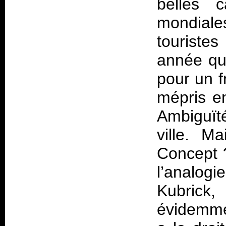
belles 
mondiales
touriste
année qui
pour un f
mépris en
Ambiguïté
ville. M
Concept ?
l’analogi
Kubrick
évidemme