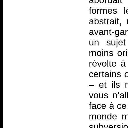
abordait
formes l
abstrait,
avant-ga
un sujet
moins ori
révolte à
certains 
– et ils 
vous n’al
face à ce
monde me
subversi