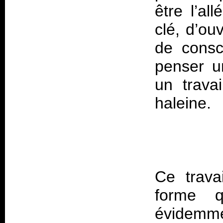
être l’al
clé, d’ou
de consci
penser u
un trava
haleine.
Ce trava
forme q
évidemme