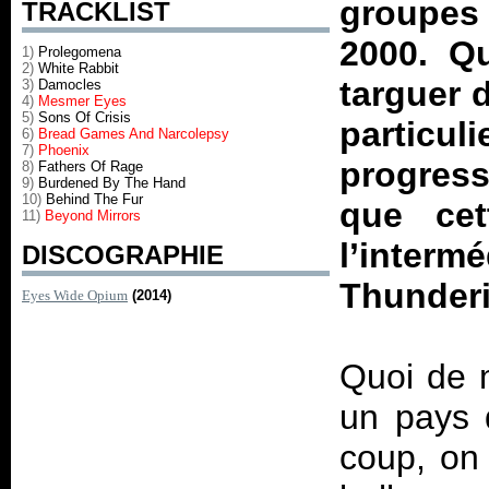
groupes
TRACKLIST
2000. Qu
1)
Prolegomena
2)
White Rabbit
targuer 
3)
Damocles
4)
Mesmer Eyes
5)
Sons Of Crisis
particu
6)
Bread Games And Narcolepsy
7)
Phoenix
progress
8)
Fathers Of Rage
9)
Burdened By The Hand
10)
Behind The Fur
que cet
11)
Beyond Mirrors
l’inter
DISCOGRAPHIE
Thunder
Eyes Wide Opium
(2014)
Quoi de 
un pays 
coup, on