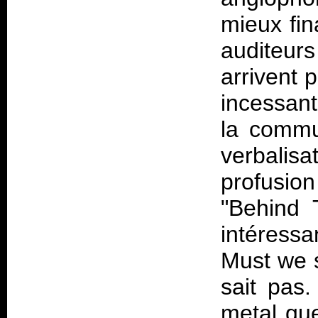
mieux fin
auditeu
arrivent 
incessant
la commu
verbalis
profusio
"Behind 
intéress
Must we 
sait pas
metal que