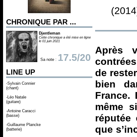
(2014
CHRONIQUE PAR ...
Djentleman
Cette chronique a été mise en ligne
le 01 juin 2021
Après v
17.5/20
contrées 
Sa note :
de rester
LINE UP
bien da
-Sylvain Connier
(chant)
France. 
-Léo Natale
(guitare)
même si
-Antoine Caracci
réputée 
(basse)
-Guillaume Plancke
que s’in
(batterie)