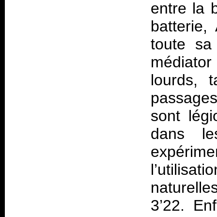
entre la b
batterie,
toute sa 
médiator
lourds, 
passages
sont légi
dans le
expérime
l’utilisa
naturell
3’22. En