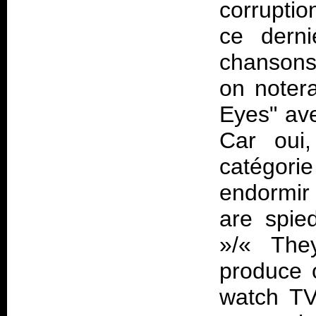
corruptio
ce derni
chansons
on noter
Eyes" av
Car oui,
catégori
endormir
are spie
»/«
The
produce 
watch TV,