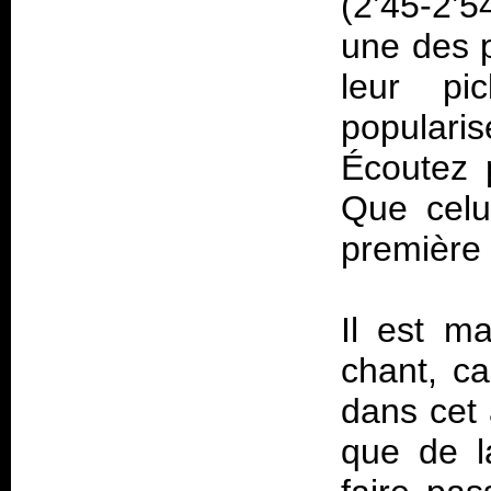
(2’45-2’5
une des p
leur pi
populari
Écoutez p
Que celu
première 
Il est m
chant, ca
dans cet 
que de l