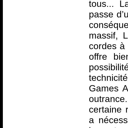
tous... 
passe d’u
conséqu
massif, 
cordes à 
offre bi
possibili
technicit
Games An
outrance
certaine 
a nécess