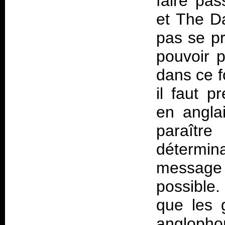
faire pa
et The D
pas se pr
pouvoir 
dans ce f
il faut p
en angla
paraîtr
détermina
message
possible.
que les 
anglopho