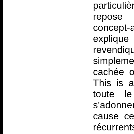
particuli
repose m
concept-a
explique
revendi
simplemen
cachée o
This is 
toute le
s’adonne
cause ce
récurrent