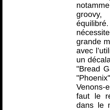
notammen
groovy,
équilibr
nécessite
grande ma
avec l’uti
un décala
"Bread G
"Phoenix
Venons-en
faut le 
dans le m