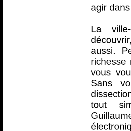
agir dans
La vill
découvri
aussi. P
richesse 
vous voul
Sans vou
dissectio
tout si
Guillaum
électroni