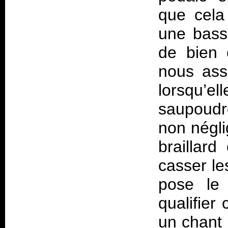
que cela
une basse
de bien 
nous ass
lorsqu’e
saupoudre
non négli
braillar
casser le
pose le
qualifier
un chant 