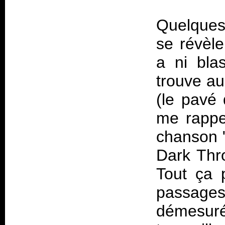
Quelques 
se révèle
a ni blas
trouve au
(le pavé 
me rappel
chanson 
Dark Th
Tout ça 
passage
démesurée