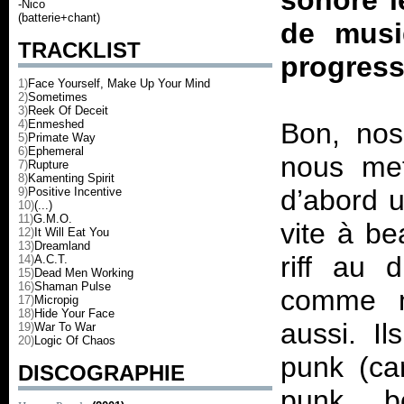
sonore l
-Nico
(batterie+chant)
de musiq
TRACKLIST
progress
1)
Face Yourself, Make Up Your Mind
2)
Sometimes
3)
Reek Of Deceit
4)
Enmeshed
Bon, nos 
5)
Primate Way
6)
Ephemeral
nous met
7)
Rupture
8)
Kamenting Spirit
d’abord 
9)
Positive Incentive
10)
(...)
11)
G.M.O.
vite à b
12)
It Will Eat You
13)
Dreamland
riff au 
14)
A.C.T.
15)
Dead Men Working
16)
Shaman Pulse
comme m
17)
Micropig
18)
Hide Your Face
aussi. Il
19)
War To War
20)
Logic Of Chaos
punk (car
DISCOGRAPHIE
punk… bon