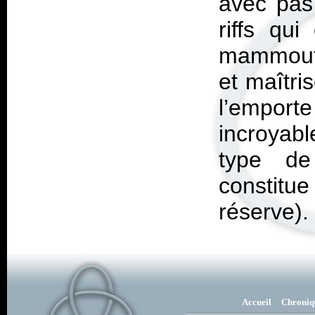
avec pas 
riffs qu
mammouth
et maîtri
l’emport
incroyab
type de
constit
réserve).
Accueil
Chroniq