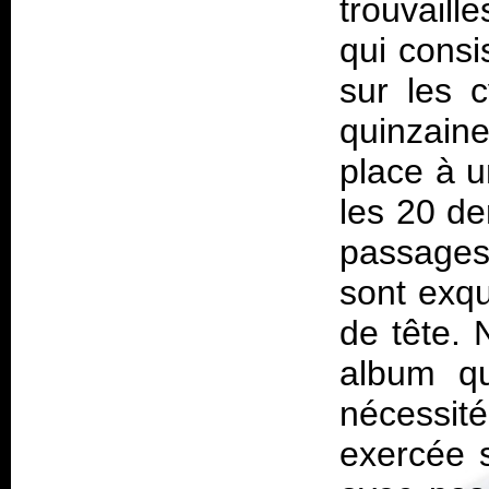
trouvaill
qui consi
sur les 
quinzain
place à u
les 20 de
passages 
sont exqu
de tête. 
album qu
nécessit
exercée 