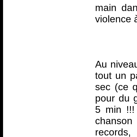
main dan
Au nivea
tout un 
sec (ce q
pour du g
5 min !!!
chanson 
records