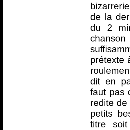
bizarreri
de la der
du 2 min
chanson à
suffisa
prétexte 
roulement
dit en p
faut pas
redite de
petits b
titre so