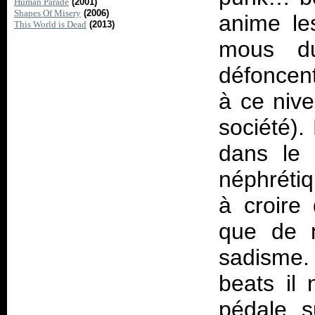
Human Parade
(2001)
Shapes Of Misery
(2006)
anime le
This World is Dead
(2013)
mous du
défoncent
à ce nive
société).
dans le 
néphrétiq
à croire
que de m
sadisme.
beats il
pédale s