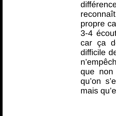
différen
reconna
propre ca
3-4 écou
car ça dé
difficile
n’empêch
que non 
qu’on s’