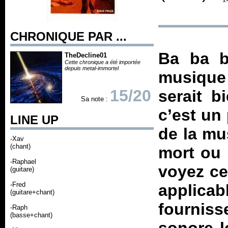
CHRONIQUE PAR ...
Ba ba b
TheDecline01
Cette chronique a été importée
depuis metal-immortel
musique
15/20
serait bi
Sa note :
c’est un
LINE UP
de la mu
-Xav
(chant)
mort ou 
-Raphael
voyez ce
(guitare)
-Fred
applica
(guitare+chant)
fournis
-Raph
(basse+chant)