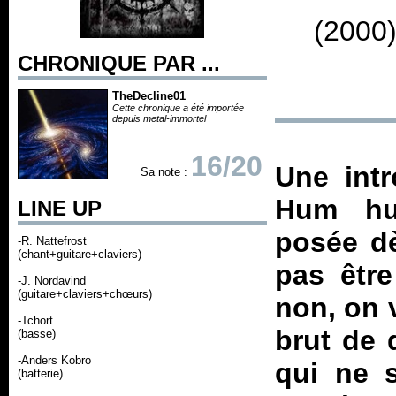
(2000)
CHRONIQUE PAR ...
TheDecline01
Cette chronique a été importée
depuis metal-immortel
16/20
Une intr
Sa note :
Hum hum
LINE UP
posée dè
-R. Nattefrost
(chant+guitare+claviers)
pas être
-J. Nordavind
(guitare+claviers+chœurs)
non, on v
-Tchort
brut de 
(basse)
-Anders Kobro
qui ne s
(batterie)