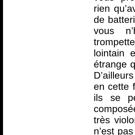
rien qu’a
de batter
vous n’h
trompet
lointain 
étrange 
D’ailleur
en cette 
ils se p
composée
très viol
n’est pas