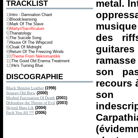
metal. In
TRACKLIST
oppressa
1)
Intro - Damnation Chant
2)
Bloodcleansing
musique 
3)
Mark Of The Slave
4)
Martyr/Sacrificulum
5)
Thanatology
des rif
6)
The Suicide Song
7)
House Of The Whipcord
guitare
8)
Cloak Of Midnight
9)
Return Of The Freezing Winds
10)
Theme From Nekromantikk
ramasse 
11)
The Good Old Enema Treatment
12)
He's Turning Blue
son pas
DISCOGRAPHIE
recours à
Black Shining Leather
(1998)
son v
Strange Old Brew
(2000)
Morbid Fascination Of Death
(2001)
Defending the Throne of Evil
(2003)
indescr
Skjend Hans Lik
(2004)
Fuck You All !!!!
(2006)
Carpathi
(évidemm