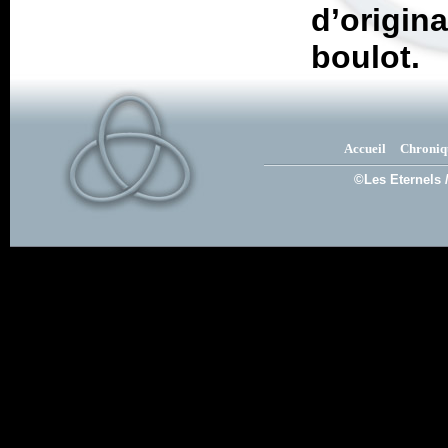
d’origin
boulot.
Accueil
Chroniq
©Les Eternels 