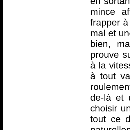
en sortan
mince af
frapper à
mal et une
bien, ma
prouve su
à la vite
à tout va
roulemen
de-là et 
choisir u
tout ce d
naturelle