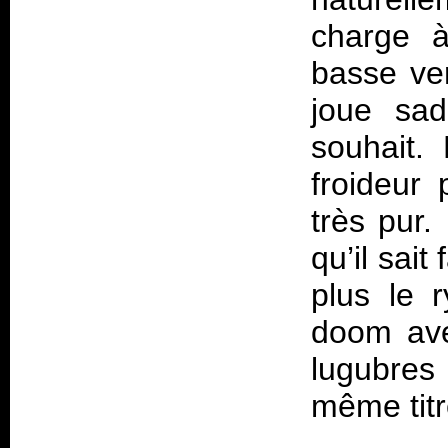
charge à
basse ver
joue sad
souhait.
froideur
très pur.
qu’il sai
plus le 
doom avec
lugubres