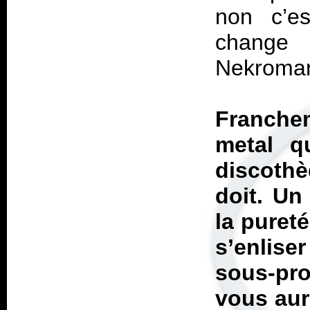
non c’es
change 
Nekroman
Franchem
metal q
discoth
doit. Un
la puret
s’enlis
sous-pro
vous aur