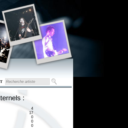
T
ternels :
4
17
0
0
0