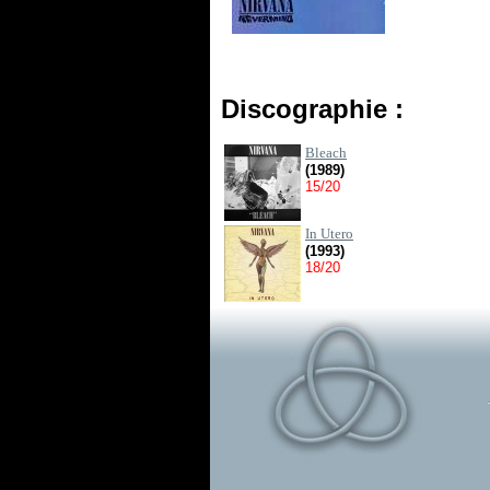
Discographie :
Bleach
(1989)
15/20
In Utero
(1993)
18/20