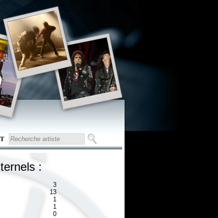
T
ternels :
3
13
1
1
0