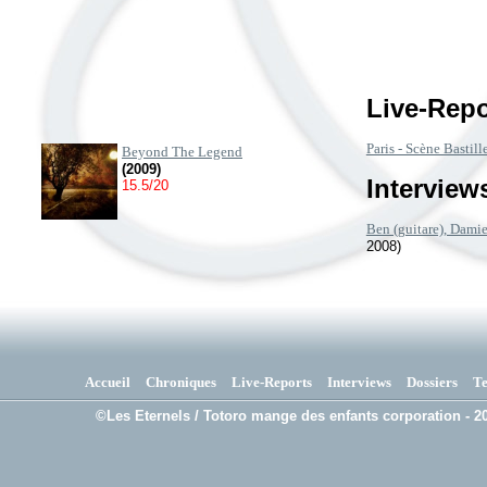
Live-Repo
Paris - Scène Bastill
Beyond The Legend
(2009)
Interviews
15.5/20
Ben (guitare), Damien
2008)
Accueil
Chroniques
Live-Reports
Interviews
Dossiers
T
©Les Eternels / Totoro mange des enfants corporation - 20