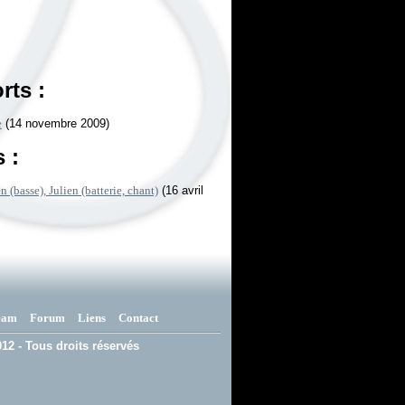
rts :
e
(14 novembre 2009)
 :
 (basse), Julien (batterie, chant)
(16 avril
eam
Forum
Liens
Contact
12 - Tous droits réservés