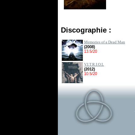
Discographie :
Memories of a Dead Man
(2008)
13.5/20
V.I.T.R.I.O.L
(2012)
10.5/20