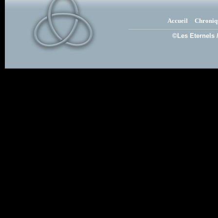
Accueil
Chroniq
©Les Eternels 