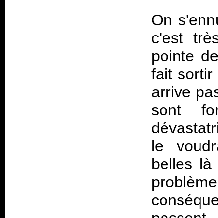
On s'ennu
c'est tr
pointe de
fait sorti
arrive pa
sont f
dévastatr
le voudr
belles là
problè
conséque