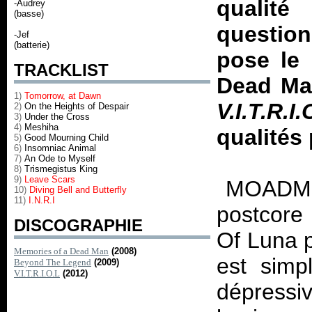
qualit
-Audrey
(basse)
questio
-Jef
(batterie)
pose le
TRACKLIST
Dead Man
1)
Tomorrow, at Dawn
V.I.T.R.I.
2)
On the Heights of Despair
3)
Under the Cross
4)
Meshiha
qualités 
5)
Good Mourning Child
6)
Insomniac Animal
7)
An Ode to Myself
8)
Trismegistus King
9)
Leave Scars
MOADM pr
10)
Diving Bell and Butterfly
11)
I.N.R.I
postcore
DISCOGRAPHIE
Of Luna 
Memories of a Dead Man
(2008)
est simp
Beyond The Legend
(2009)
V.I.T.R.I.O.L
(2012)
dépressi