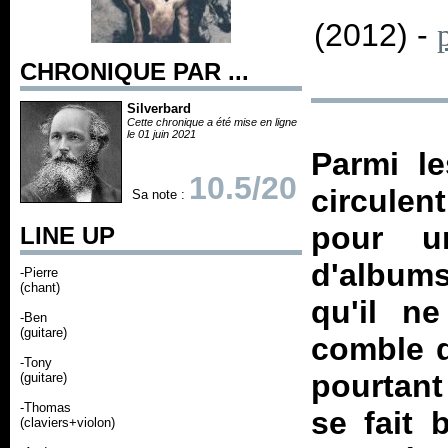
(2012) -
CHRONIQUE PAR ...
Silverbard
Cette chronique a été mise en ligne
le 01 juin 2021
Parmi le
10.5/20
circulent
Sa note :
pour u
LINE UP
d'albums
-Pierre
(chant)
qu'il n
-Ben
(guitare)
comble du
-Tony
pourtant
(guitare)
-Thomas
se fait 
(claviers+violon)