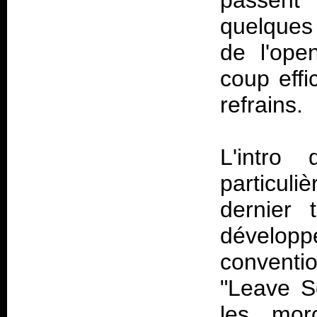
passent 
quelques t
de l'ope
coup effi
refrains.
L'intro
particul
dernier 
dévelo
conventio
"Leave Sc
les mor