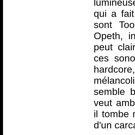
lumineus
qui a fa
sont Too
Opeth, i
peut cla
ces sono
hardcor
mélanco
semble 
veut ambi
il tombe
d'un carca