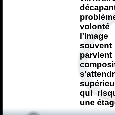
décapant
problème
volonté
l'image
souvent
parvien
composit
s'atte
supérieu
qui risq
une étag