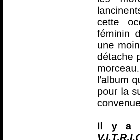
lancinen
cette oc
féminin 
une moin
détache p
morceau. 
l'album q
pour la s
convenue 
Il y a
V.I.T.R.I.