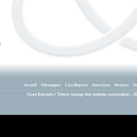
s
Accueil
Chroniques
Live-Reports
Interviews
Dossiers
T
©Les Eternels / Totoro mange des enfants corporation - 20