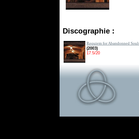
Discographie :
Requiem for Abandonned Soul
(2003)
17.5/20