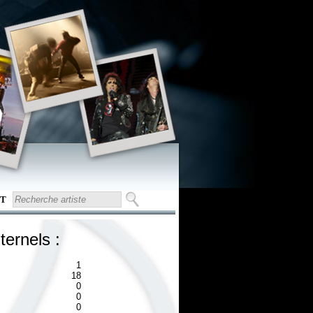
T
ternels :
1
18
0
0
0