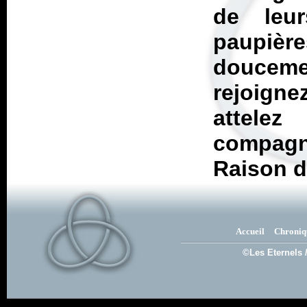
de leu
paupièr
doucem
rejoigne
attele
compag
Raison d
Accueil
Chroniq
©Les Eternels 