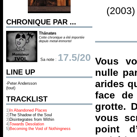
(2003)
CHRONIQUE PAR ...
Thänatøs
Cette chronique a été importée
depuis metal-immortel
17.5/20
Vous vo
Sa note :
nulle pa
LINE UP
arides q
-Peter Andersson
(tout)
face de
TRACKLIST
grotte. 
1)
In Abandoned Places
vous sc
2)
The Shadow of the Soul
3)
Disintegrates from Within
4)
Towards Desolation
point d
5)
Becoming the Void of Nothingness