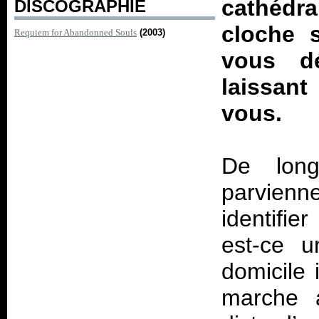
cathédra
DISCOGRAPHIE
cloche s
Requiem for Abandonned Souls
(2003)
vous d
laissant
vous.
De long
parvienn
identifie
est-ce u
domicile 
marche a