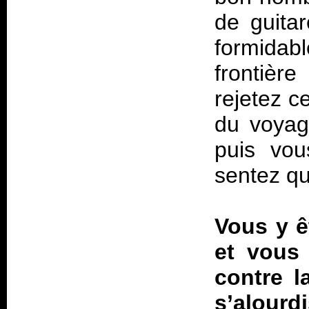
de guitar
formidab
frontièr
rejetez c
du voyag
puis vou
sentez qu
Vous y ê
et vous 
contre l
s’alour