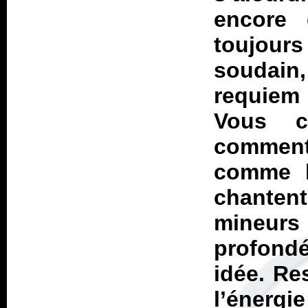
encore 
toujours
soudain
requiem 
Vous c
comment 
comme la
chantent
mineu
profond
idée. Re
l’énergi