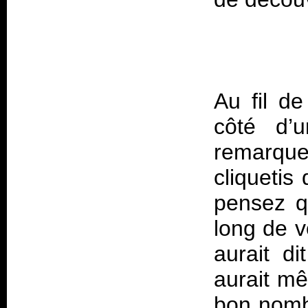
Au fil d
côté d’
remarqu
cliquetis
pensez q
long de v
aurait di
aurait mê
bon nomb