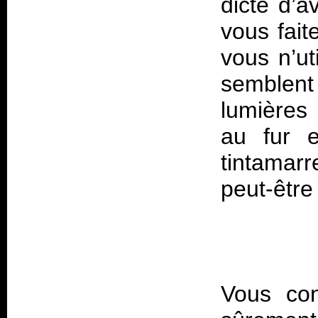
dicte d’a
vous fait
vous n’ut
semblen
lumières
au fur e
tintamar
Vous con