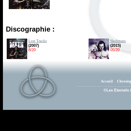
Discographie :
Lost Tracks
Skeletons
(2007)
(2015)
8/20
05/20
Accueil
Chroniq
©Les Eternels 