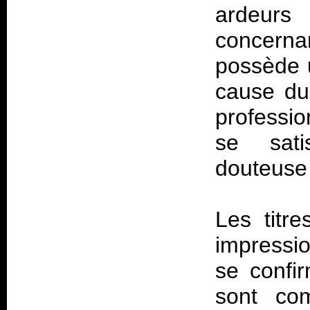
ardeurs
concerna
possède u
cause du
professio
se sati
douteuse
Les titr
impressi
se confi
sont com