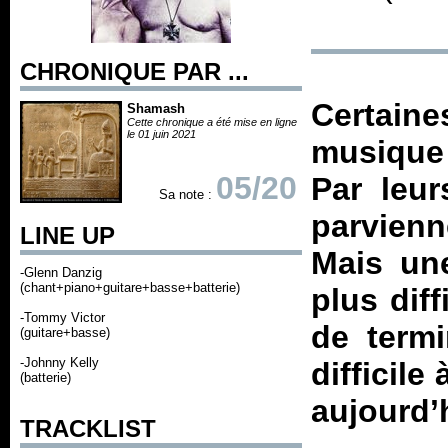
CHRONIQUE PAR ...
Certaine
Shamash
Cette chronique a été mise en ligne
le 01 juin 2021
musique 
05/20
Par leur
Sa note :
parvienn
LINE UP
Mais un
-Glenn Danzig
(chant+piano+guitare+basse+batterie)
plus diff
-Tommy Victor
de term
(guitare+basse)
-Johnny Kelly
difficile
(batterie)
aujourd’
TRACKLIST