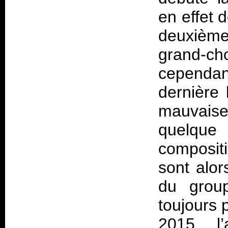
en effet 
deuxièm
grand-
cependan
dernière 
mauvais
quelque
composit
sont alor
du grou
toujours 
2015, l’