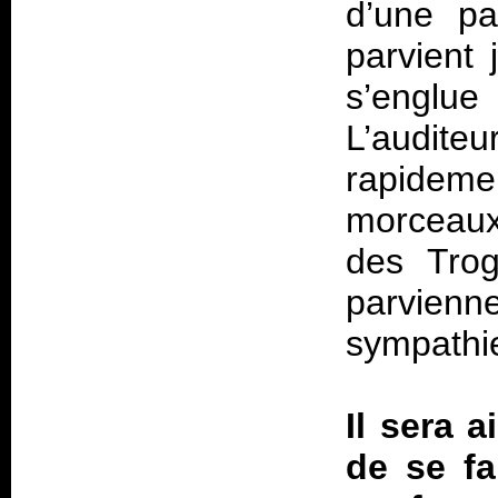
d’une pa
parvient
s’englue
L’audite
rapidem
morceaux 
des Tro
parvienn
sympathi
Il sera 
de se fa