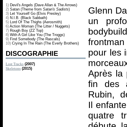
1)
Devil's Angels (Dave Allan & The Arrows)
Glenn Dan
2)
Satan (Theme from
Satan's Sadists
)
3)
Let Yourself Go (Elvis Presley)
4)
N.I.B. (Black Sabbath)
un prof
5)
Lord Of The Thighs (Aerosmith)
6)
Action Woman (The Litter / Nuggets)
bodybuil
7)
Rough Boy (ZZ Top)
8)
With A Girl Like You (The Troggs)
9)
Find Somebody (The Rascals)
frontman
10)
Crying In The Rain (The Everly Brothers)
pour les 
DISCOGRAPHIE
morceau
Lost Tracks
(2007)
Skeletons
(2015)
Après la 
fin des 
Rubin, d
Il enfant
quatre t
débute l