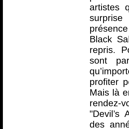
artistes
surpris
présence 
Black Sa
repris. 
sont pa
qu’impor
profiter
Mais là e
rendez-v
"Devil’s
des anné