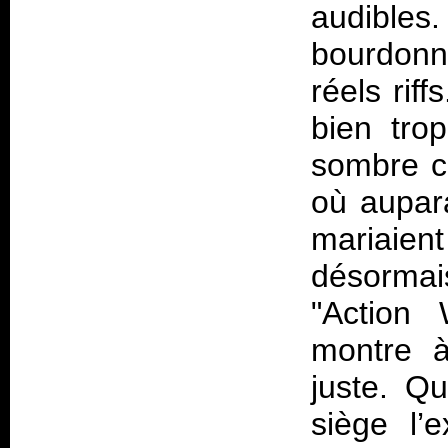
audibles
bourdonne
réels rif
bien tro
sombre c
où aupara
mariaien
désormai
"Action 
montre à
juste. Qu
siège l’