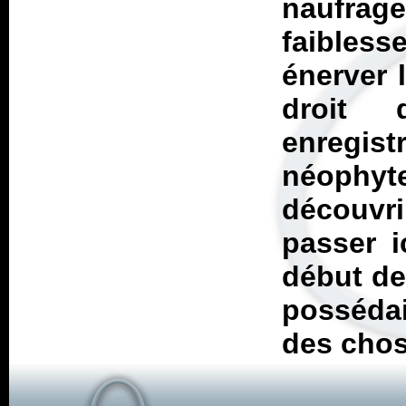
naufrag
faibles
énerver 
droit 
enregist
néophyt
découvri
passer i
début de
possédai
des chos