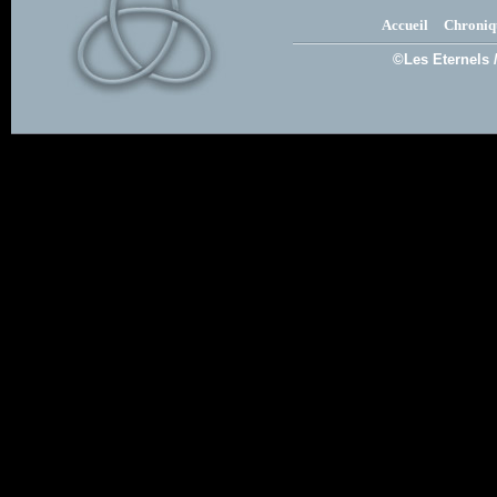
Accueil
Chroniq
©Les Eternels 