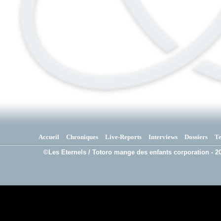
Accueil
Chroniques
Live-Reports
Interviews
Dossiers
T
©Les Eternels / Totoro mange des enfants corporation - 20