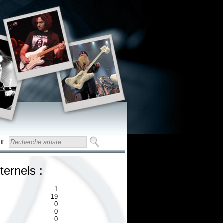
T
ternels :
1
19
0
0
0