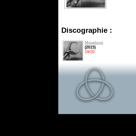
Discographie :
Moonlover
(2015)
19/20