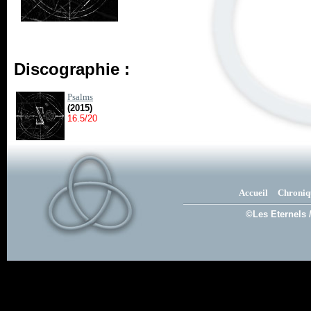
Discographie :
Psalms
(2015)
16.5/20
Accueil
Chroniq
©Les Eternels 