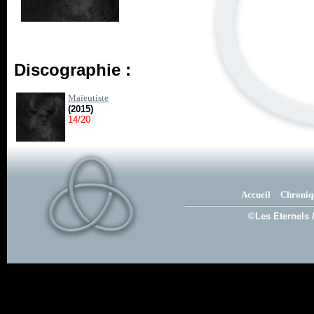
Discographie :
Maïeutiste
(2015)
14/20
Accueil
Chroniq
©Les Eternels 