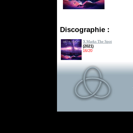
Discographie :
X Marks The Spot
(2021)
16/20