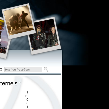
T
ternels :
1
16
0
0
1