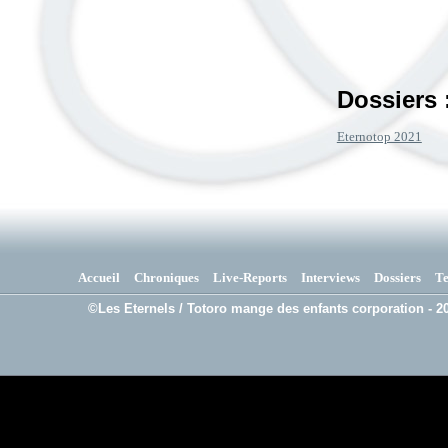
Dossiers 
Eternotop 2021
Accueil
Chroniques
Live-Reports
Interviews
Dossiers
T
©Les Eternels / Totoro mange des enfants corporation - 20