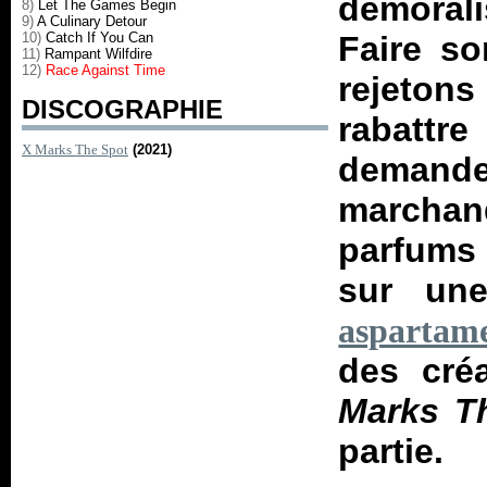
démoral
8)
Let The Games Begin
9)
A Culinary Detour
10)
Catch If You Can
Faire so
11)
Rampant Wilfdire
12)
Race Against Time
rejeto
DISCOGRAPHIE
rabattre
X Marks The Spot
(2021)
demand
marchan
parfums 
sur un
aspartame
des cré
Marks T
partie.