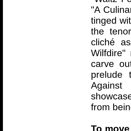
"A Culina
tinged wi
the teno
cliché as
Wilfdire"
carve ou
prelude 
Against
showcase 
from bei
To move