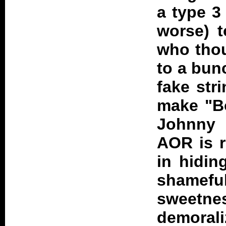
a type 3 
worse) 
who thou
to a bun
fake str
make "B
Johnny 
AOR is r
in hidin
shamefu
sweetne
demoral