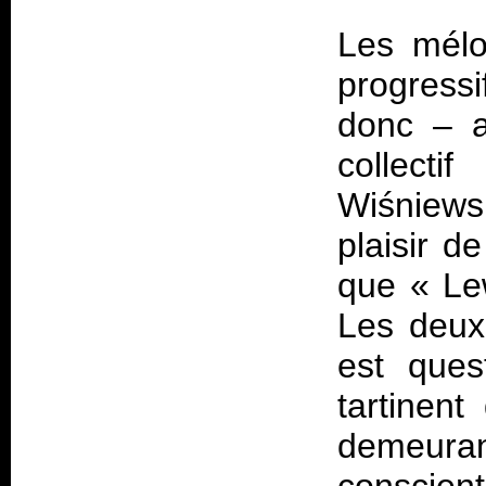
Les mélo
progress
donc – a
collect
Wiśniewsk
plaisir d
que «
Le
Les deux 
est ques
tartinent
demeuran