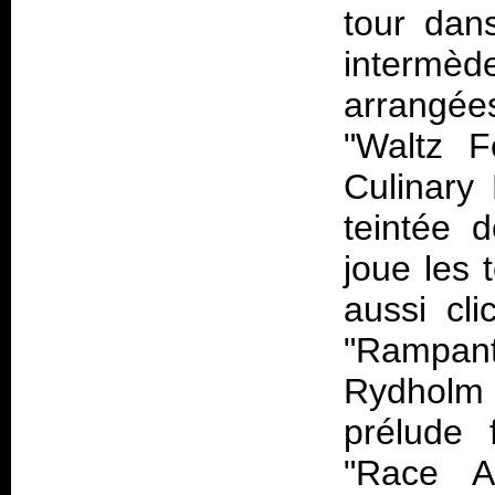
tour dan
intermèd
arrangée
"Waltz F
Culinary 
teintée 
joue les 
aussi cl
"Rampant
Rydholm 
prélude 
"Race A