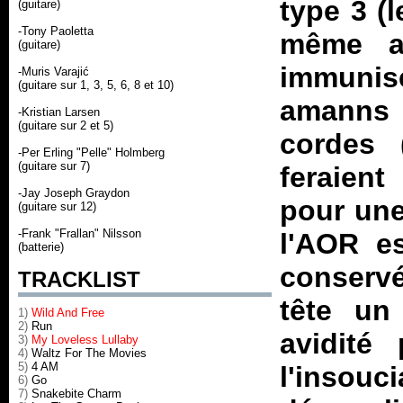
type 3 (l
(guitare)
-Tony Paoletta
même a
(guitare)
immunisé
-Muris Varajić
(guitare sur 1, 3, 5, 6, 8 et 10)
amanns 
-Kristian Larsen
(guitare sur 2 et 5)
cordes 
-Per Erling "Pelle" Holmberg
(guitare sur 7)
feraien
-Jay Joseph Graydon
pour une
(guitare sur 12)
-Frank "Frallan" Nilsson
l'AOR e
(batterie)
conservé
TRACKLIST
tête un
1)
Wild And Free
2)
Run
avidité
3)
My Loveless Lullaby
4)
Waltz For The Movies
5)
4 AM
l'inso
6)
Go
7)
Snakebite Charm