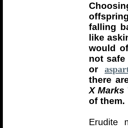
Choosi
offspri
falling 
like aski
would of
not safe
or
aspar
there ar
X Marks
of them.
Erudite 