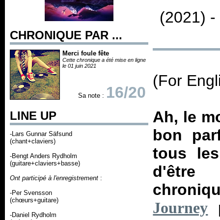
(2021) 
CHRONIQUE PAR ...
Merci foule fête
Cette chronique a été mise en ligne
le 01 juin 2021
(For Engl
16/20
Sa note :
Ah, le m
LINE UP
bon parf
-Lars Gunnar Säfsund
(chant+claviers)
tous les
-Bengt Anders Rydholm
(guitare+claviers+basse)
d'être
Ont participé à l'enregistrement
:
chroniq
-Per Svensson
(chœurs+guitare)
p
Journey
-Daniel Rydholm