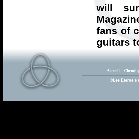
will su
Magazin
fans of 
guitars t
Accueil
Chroniq
©Les Eternels 