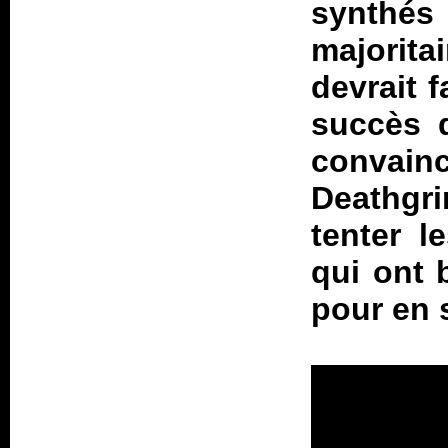
synthés 
majorita
devrait f
succès q
convainc
Deathgr
tenter l
qui ont 
pour en 