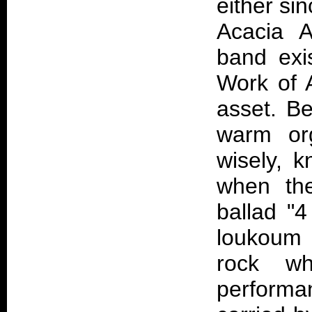
either sin
Acacia A
band exi
Work of A
asset. B
warm or
wisely, 
when th
ballad "
loukoum 
rock wh
performa