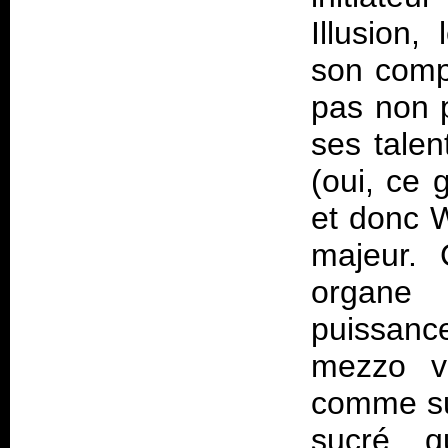
Illusion
son comp
pas non p
ses tale
(oui, ce 
et donc W
majeur.
organe 
puissanc
mezzo v
comme sur
sucré q