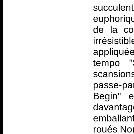
succul
euphoriq
de la co
irrésist
appliqué
tempo "
scansion
passe-pa
Begin" 
davantag
emballan
roués Nor