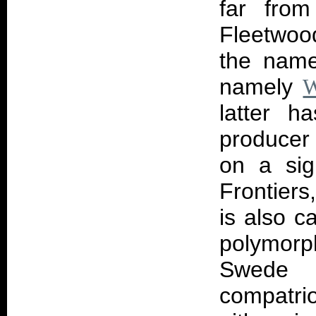
far from
Fleetwo
the name
namely
W
latter h
producer
on a sig
Frontiers
is also c
polymorph
Swede 
compatri