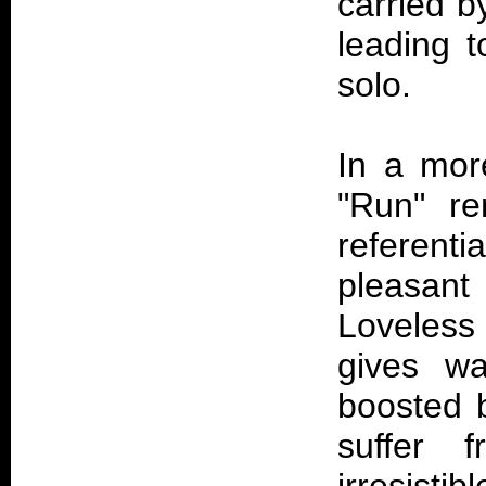
carried b
leading 
solo.
In a mo
"Run" r
referenti
pleasant
Loveless 
gives wa
boosted 
suffer 