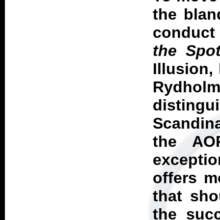
the blan
conduct
the Spo
Illusion
Rydholm
distin
Scandina
the AO
exceptio
offers m
that sho
the succ