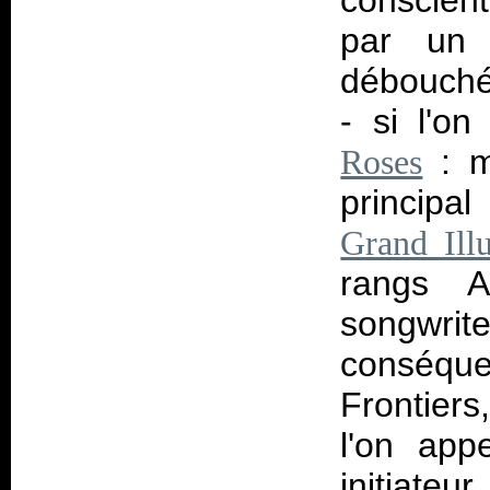
conscient
par un 
débouché 
- si l'o
: m
Roses
principal
Grand Ill
rangs A
songwrit
conséq
Frontiers
l'on app
initiateu