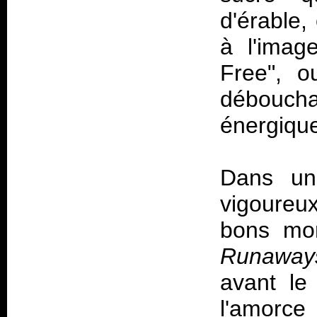
d'érable,
à l'imag
Free", o
débouchan
énergiqu
Dans un
vigoureu
bons mom
Runaway
avant le
l'amorce