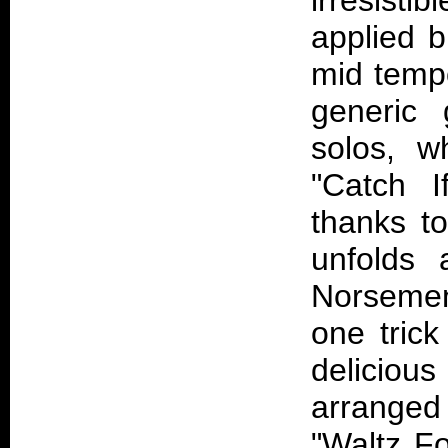
irresisti
applied b
mid temp
generic 
solos, w
"Catch 
thanks t
unfolds 
Norsemen
one trick
delicious
arranged
"Waltz F