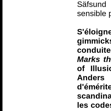
Säfsund 
sensible 
S'éloi
gimmicks
conduit
Marks th
of Illus
Anders
d'émér
scandin
les code