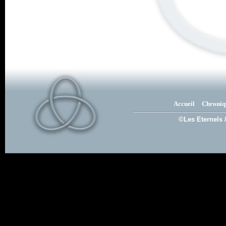
Accueil
Chroniq
©Les Eternels 