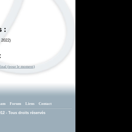
 :
n 2022)
:
final (pour le moment)
eam
Forum
Liens
Contact
12 - Tous droits réservés