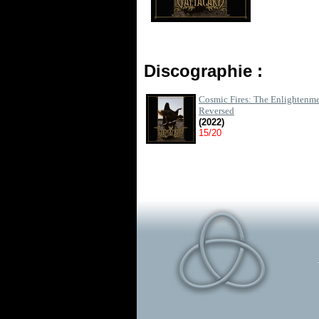
Discographie :
Cosmic Fires: The Enlightenm
Reversed
(2022)
15/20