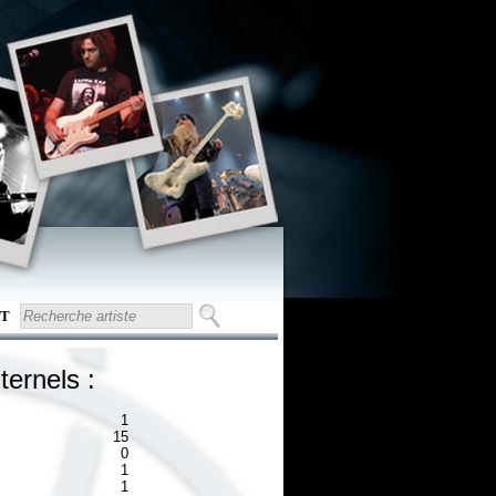
T
ternels :
1
15
0
1
1