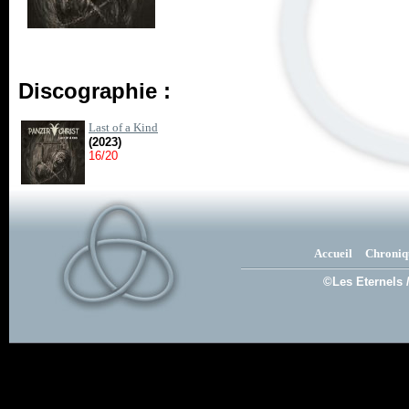
Discographie :
Last of a Kind
(2023)
16/20
Accueil
Chroniq
©Les Eternels 