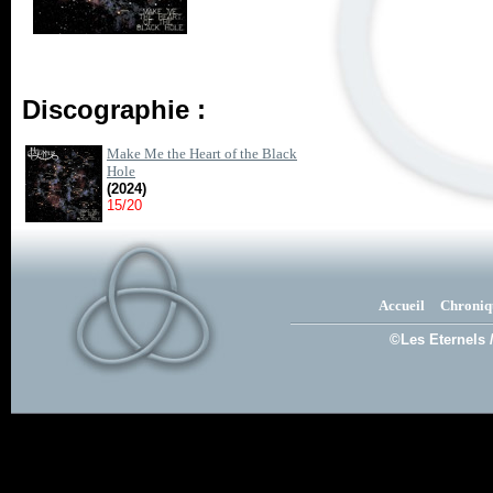
Discographie :
Make Me the Heart of the Black
Hole
(2024)
15/20
Accueil
Chroniq
©Les Eternels 