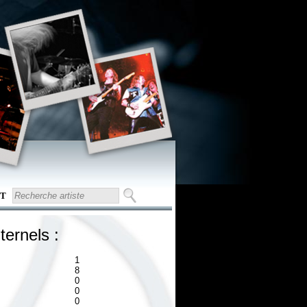
T
ternels :
1
8
0
0
0