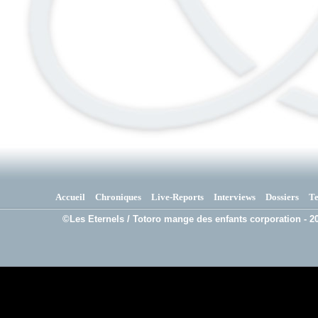
Accueil
Chroniques
Live-Reports
Interviews
Dossiers
T
©Les Eternels / Totoro mange des enfants corporation - 20