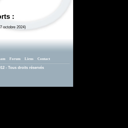
rts :
7 octobre 2024)
eam
Forum
Liens
Contact
12 - Tous droits réservés