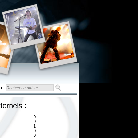
T
ternels :
0
0
1
0
0