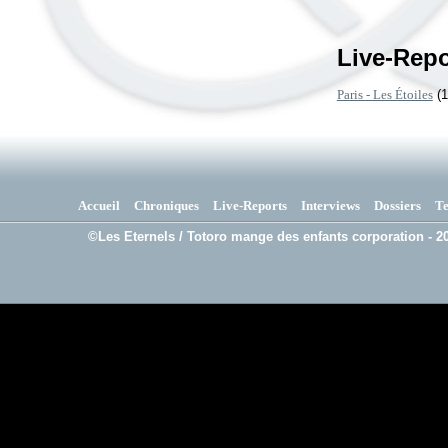
Live-Repo
Paris - Les Étoiles
(1
Accueil
Chroniques
Live-Reports
Interviews
Dossiers
T
©Les Eternels / Totoro mange des enfants corporation - 20