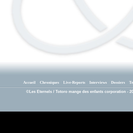
Accueil
Chroniques
Live-Reports
Interviews
Dossiers
T
©Les Eternels / Totoro mange des enfants corporation - 20