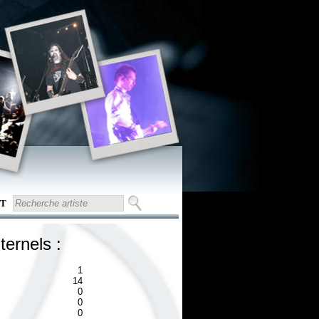
T
ternels :
1
14
0
0
0