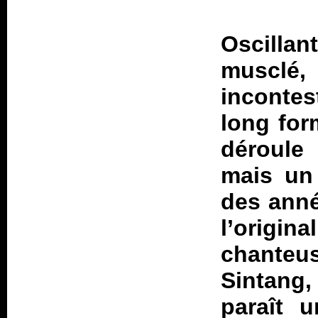
Oscillan
musclé
incontes
long for
déroule
mais un
des anné
l’orig
chanteu
Sintang,
paraît u