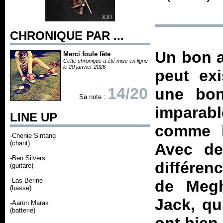
CHRONIQUE PAR ...
Un bon a
Merci foule fête
Cette chronique a été mise en ligne
le 20 janvier 2026
peut ex
14/20
une bon
Sa note :
imparab
LINE UP
comme la
-Chenie Sintang
(chant)
Avec de
-Ben Silvers
différen
(guitare)
-Las Berine
de Megh
(basse)
Jack, qu
-Aaron Marak
(batterie)