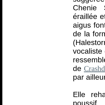
Chenie S
éraillée 
aigus fon
de la for
(Halesto
vocaliste
ressembl
de
Crashd
par ailleu
Elle reh
poussif