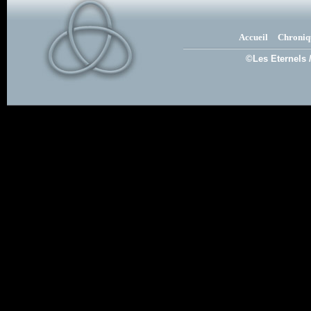
Accueil
Chroniq
©Les Eternels 