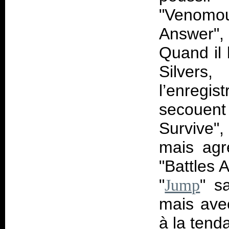
"Venomo
Answer",
Quand il 
Silver
l’enregis
secouent
Survive",
mais ag
"Battles 
"
" s
Jump
mais avec
à la tend