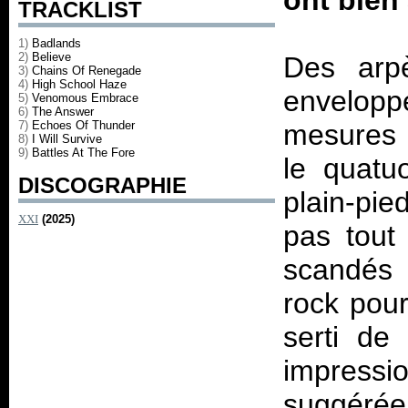
ont bien
TRACKLIST
1)
Badlands
2)
Believe
Des arpè
3)
Chains Of Renegade
4)
High School Haze
envelop
5)
Venomous Embrace
6)
The Answer
7)
Echoes Of Thunder
mesures
8)
I Will Survive
9)
Battles At The Fore
le quatu
DISCOGRAPHIE
plain-pie
XXI
(2025)
pas tout 
scandés 
rock pour
serti de
impressio
suggérée