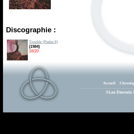
Discographie :
Trouble (Psalm 9)
(1984)
18/20
Accueil
Chroniq
©Les Eternels 