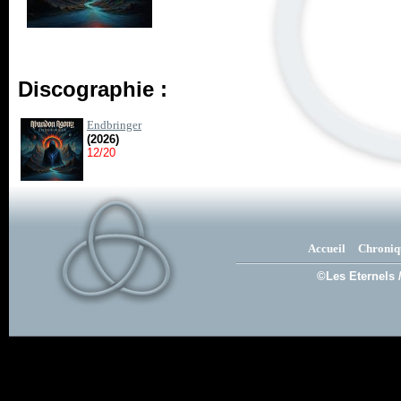
Discographie :
Endbringer
(2026)
12/20
Accueil
Chroniq
©Les Eternels 