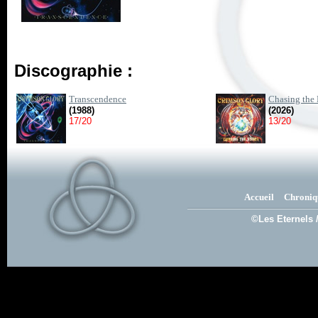
Discographie :
Transcendence
Chasing the
(1988)
(2026)
17/20
13/20
Accueil
Chroniq
©Les Eternels 