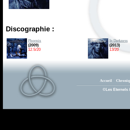
Discographie :
Phoenix
In Darkness
(2009)
(2013)
12.5/20
13/20
Accueil
Chroniq
©Les Eternels 