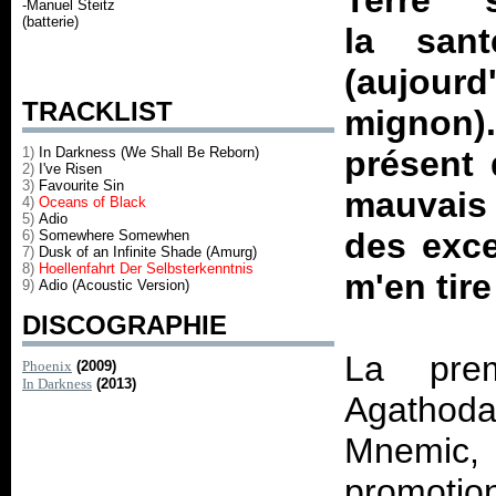
Terre 
-Manuel Steitz
(batterie)
la san
(aujourd
TRACKLIST
mignon).
1)
In Darkness (We Shall Be Reborn)
présent 
2)
I've Risen
3)
Favourite Sin
mauvais 
4)
Oceans of Black
5)
Adio
des exce
6)
Somewhere Somewhen
7)
Dusk of an Infinite Shade (Amurg)
8)
Hoellenfahrt Der Selbsterkenntnis
m'en tire
9)
Adio (Acoustic Version)
DISCOGRAPHIE
La prem
Phoenix
(2009)
In Darkness
(2013)
Agathoda
Mnemic, 
promotion