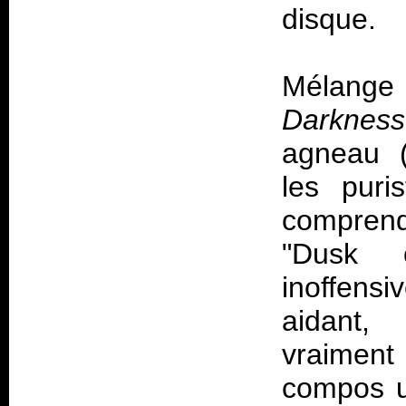
disque.
Mélange 
Darkness
agneau (
les puri
comprend
"Dusk o
inoffensi
aidant,
vraiment
compos u