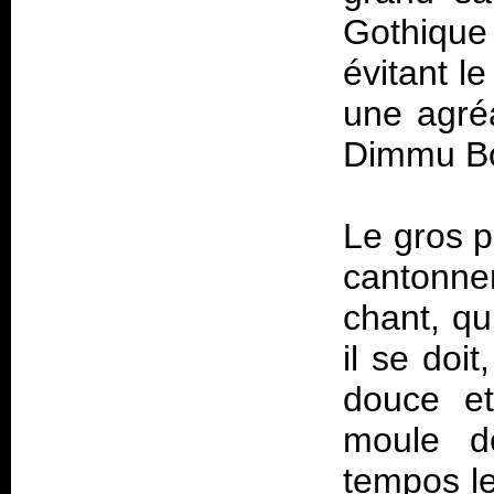
Gothiqu
évitant le
une agré
Dimmu Bo
Le gros p
cantonner
chant, qu
il se doi
douce e
moule d
tempos le