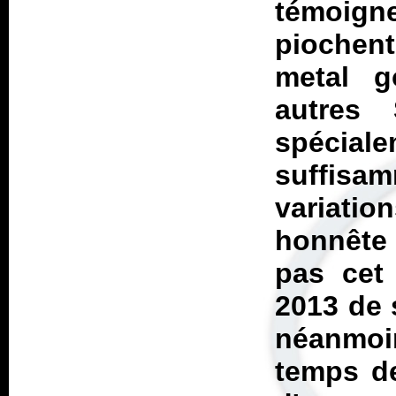
témoign
piochen
metal g
autres
spéciale
suffisa
variatio
honnête 
pas cet
2013 de 
néanmo
temps de