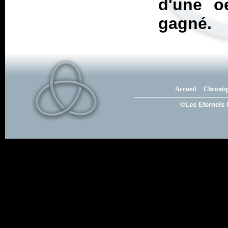
d'une o
gagné.
Accueil
Chroniq
©Les Eternels 