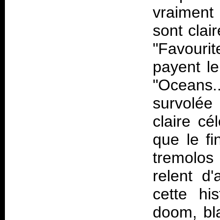
vraiment
sont clai
"Favouri
payent l
"Oceans..
survolée 
claire cé
que le fi
tremolos
relent d
cette hi
doom, bla