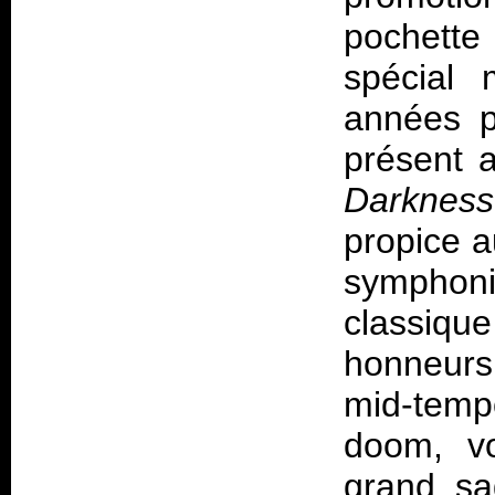
pochette
spécial 
années p
présent a
Darkness
propice a
sympho
classique
honneurs
mid-tem
doom, vo
grand sa