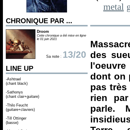
metal
CHRONIQUE PAR ...
Droom
Cette chronique a été mise en ligne
le 01 juin 2021
Massacre
13/20
des sueu
Sa note :
l'oeuvre
LINE UP
dont on 
-Ashtrael
(chant black)
pas très
-Sathonys
rien pa
(chant clair+guitare)
-Thilo Feucht
parle.
(guitare+claviers)
insidieu
-Till Ottinger
(basse)