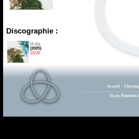
Discographie :
Hydra
(2005)
15/20
Accueil
Chroniq
©Les Eternels 