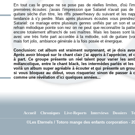
En tout cas le groupe ne se pose pas de réelles limites, d'où l'im
premières écoutes: j'avais l'impression que Satariel n'avait pas de 
guitare sèche d'un titre, les riffs power/heavy du suivant et les nap
tendance à s'y perdre. Mais après plusieurs écoutes vous prendrez
Satariel: ce mariage entre plusieurs genres unifiés par un son et 
refrain mélodique pointe son nez on ne peut que reconnaître la patt
encore totalement affranchi de ses maîtres. Mais les bases sont là
avec une très forte part accordée à la mélodie, soli de guitare (v
mais fort jolis, ambiance générale à la fois posée et énergique.
Conclusion: cet album est vraiment surprenant, et je dois avo
Après avoir bloqué sur le chant clair j'ai appris à l'apprécier, et 
à part. Ce groupe présente un réel talent pour varier les amb
mélancolique, entre le chant black, les intermèdes parlés et le
voilà un album super agréable à écouter et qui présente un gro
si vous bloquez au début, vous risqueriez sinon de passer à c
comme une révélation d'ici quelques années...
Accueil
Chroniques
Live-Reports
Interviews
Dossiers
T
©Les Eternels / Totoro mange des enfants corporation - 20