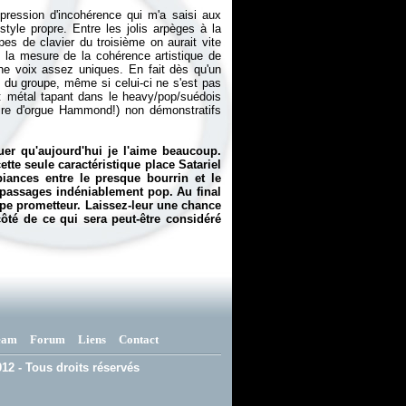
pression d'incohérence qui m'a saisi aux
style propre. Entre les jolis arpèges à la
pes de clavier du troisième on aurait vite
 la mesure de la cohérence artistique de
une voix assez uniques. En fait dès qu'un
e du groupe, même si celui-ci ne s'est pas
: métal tapant dans le heavy/pop/suédois
oire d'orgue Hammond!) non démonstratifs
uer qu'aujourd'hui je l'aime beaucoup.
cette seule caractéristique place Satariel
iances entre le presque bourrin et le
s passages indéniablement pop. Au final
upe prometteur. Laissez-leur une chance
ôté de ce qui sera peut-être considéré
eam
Forum
Liens
Contact
12 - Tous droits réservés