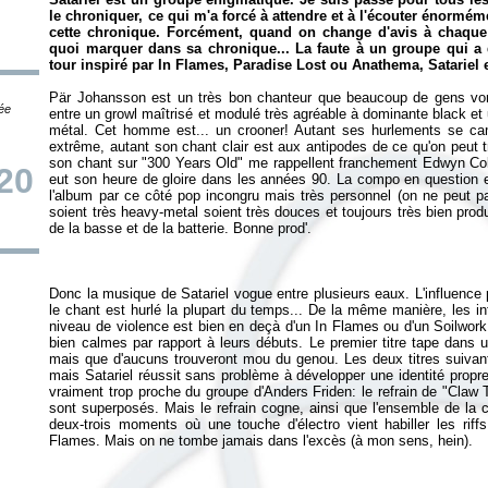
le chroniquer, ce qui m'a forcé à attendre et à l'écouter énorméme
cette chronique. Forcément, quand on change d'avis à chaque 
quoi marquer dans sa chronique... La faute à un groupe qui a 
tour inspiré par In Flames, Paradise Lost ou Anathema, Satariel e
Pär Johansson est un très bon chanteur que beaucoup de gens von
tée
entre un growl maîtrisé et modulé très agréable à dominante black et 
métal. Cet homme est... un crooner! Autant ses hurlements se ca
extrême, autant son chant clair est aux antipodes de ce qu'on peut t
son chant sur "300 Years Old" me rappellent franchement Edwyn Colli
20
eut son heure de gloire dans les années 90. La compo en question es
l'album par ce côté pop incongru mais très personnel (on ne peut pas
soient très heavy-metal soient très douces et toujours très bien pr
Donc la musique de Satariel vogue entre plusieurs eaux. L'influence 
le chant est hurlé la plupart du temps... De la même manière, les i
niveau de violence est bien en deçà d'un In Flames ou d'un Soilwor
bien calmes par rapport à leurs débuts. Le premier titre tape dans
mais que d'aucuns trouveront mou du genou. Les deux titres suivant
mais Satariel réussit sans problème à développer une identité propre.
vraiment trop proche du groupe d'Anders Friden: le refrain de "Claw T
sont superposés. Mais le refrain cogne, ainsi que l'ensemble de la
deux-trois moments où une touche d'électro vient habiller les riffs