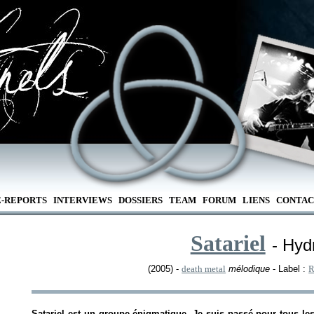
E-REPORTS
INTERVIEWS
DOSSIERS
TEAM
FORUM
LIENS
CONTAC
Satariel
- Hyd
(2005) -
death metal
mélodique
- Label :
R
Satariel est un groupe énigmatique. Je suis passé pour tous le