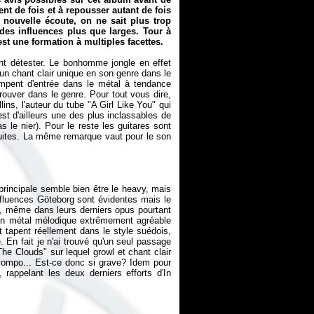
nt de fois et à repousser autant de fois
nouvelle écoute, on ne sait plus trop
des influences plus que larges. Tour à
st une formation à multiples facettes.
t détester. Le bonhomme jongle en effet
un chant clair unique en son genre dans le
mpent d'entrée dans le métal à tendance
rouver dans le genre. Pour tout vous dire,
ns, l'auteur du tube "A Girl Like You" qui
t d'ailleurs une des plus inclassables de
 le nier). Pour le reste les guitares sont
oduites. La même remarque vaut pour le son
principale semble bien être le heavy, mais
nfluences Göteborg sont évidentes mais le
k, même dans leurs derniers opus pourtant
 un métal mélodique extrêmement agréable
 tapent réellement dans le style suédois,
 En fait je n'ai trouvé qu'un seul passage
he Clouds" sur lequel growl et chant clair
 compo... Est-ce donc si grave? Idem pour
, rappelant les deux derniers efforts d'In