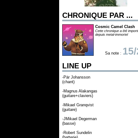
CHRONIQUE PAR ...
Cosmic Camel Clash
Cette chronique a été impor
depuis metal-immortel
15/
Sa note :
LINE UP
-Pär Johansson
(chant)
-Magnus Alakangas
(guitare+claviers)
-Mikael Granqvist
(guitare)
-JMikael Degerman
(basse)
-Robert Sundelin
(batterie)