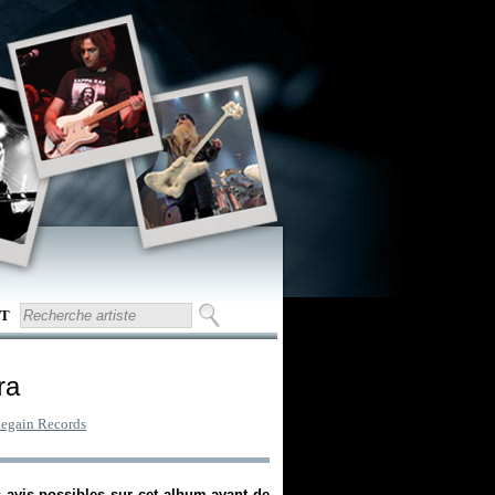
T
ra
egain Records
s avis possibles sur cet album avant de