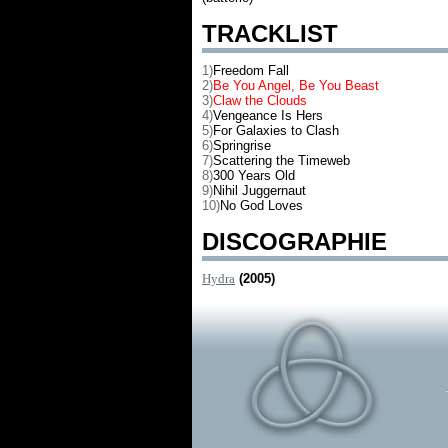
TRACKLIST
1)
Freedom Fall
2)
Be You Angel, Be You Beast
3)
Claw the Clouds
4)
Vengeance Is Hers
5)
For Galaxies to Clash
6)
Springrise
7)
Scattering the Timeweb
8)
300 Years Old
9)
Nihil Juggernaut
10)
No God Loves
DISCOGRAPHIE
Hydra
(2005)