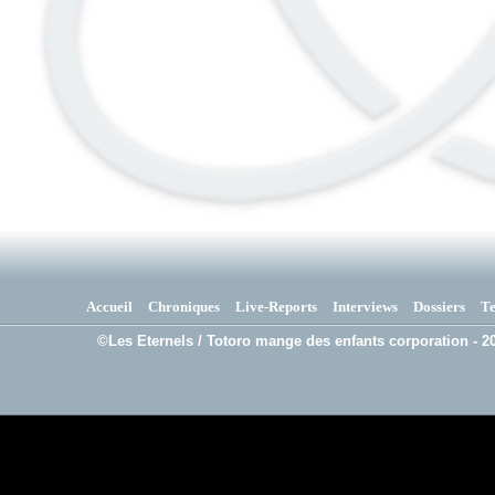
Accueil
Chroniques
Live-Reports
Interviews
Dossiers
T
©Les Eternels / Totoro mange des enfants corporation - 20