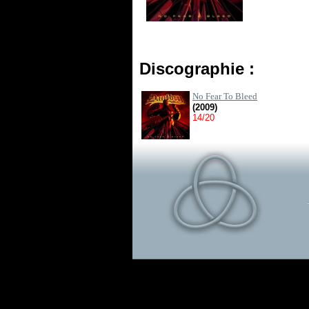
Discographie :
No Fear To Bleed
(2009)
14/20