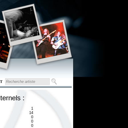
T
ternels :
1
14
0
0
0