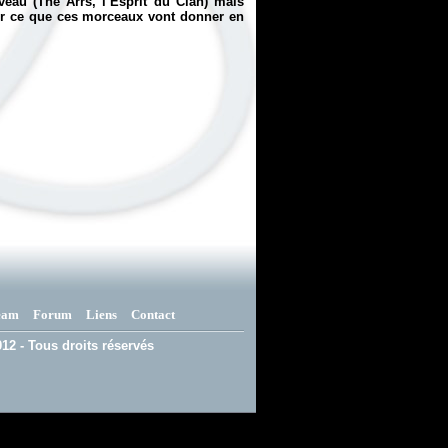
uveau (The Arrs, l’Esprit du Clan) mais
voir ce que ces morceaux vont donner en
eam
Forum
Liens
Contact
12 - Tous droits réservés