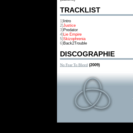
TRACKLIST
1)
Intro
2)
Justice
3)
Predator
4)
Lie Empire
5)
Skizophrenia
6)
Back2Trouble
DISCOGRAPHIE
No Fear To Bleed
(2009)