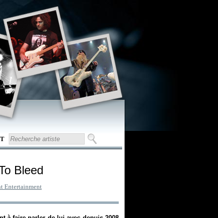
T
To Bleed
t Entertainment
à faire parler de lui avec depuis 2008