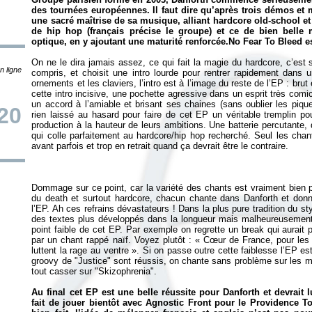
des tournées européennes. Il faut dire qu’après trois démos et
une sacré maîtrise de sa musique, alliant hardcore old-school 
de hip hop (français précise le groupe) et ce de bien belle 
optique, en y ajoutant une maturité renforcée.
No Fear To Bleed
es
On ne le dira jamais assez, ce qui fait la magie du hardcore, c’est 
n ligne
compris, et choisit une intro lourde pour rentrer rapidement dans u
ornements et les claviers, l’intro est à l’image du reste de l’EP : br
cette intro incisive, une pochette agressive dans un esprit très com
un accord à l’amiable et brisant ses chaines (sans oublier les piqu
20
rien laissé au hasard pour faire de cet EP un véritable tremplin po
production à la hauteur de leurs ambitions. Une batterie percutante,
qui colle parfaitement au hardcore/hip hop recherché. Seul les chan
Dommage sur ce point, car la variété des chants est vraiment bien pe
du death et surtout hardcore, chacun chante dans Danforth et don
l’EP. Ah ces refrains dévastateurs ! Dans la plus pure tradition du s
des textes plus développés dans la longueur mais malheureusement p
point faible de cet EP. Par exemple on regrette un break qui aurait
par un chant rappé naïf. Voyez plutôt : «
Cœur de France, pour les 
luttent la rage au ventre
». Si on passe outre cette faiblesse l’EP est
groovy de "Justice" sont réussis, on chante sans problème sur les m
tout casser sur "Skizophrenia".
Au final cet EP est une belle réussite pour Danforth et devrait
fait de jouer bientôt avec Agnostic Front pour le Providence To