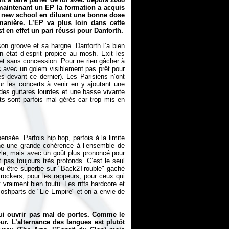
 maintenant un EP la formation a acquis
et new school en diluant une bonne dose
manière. L’EP va plus loin dans cette
t en effet un pari réussi pour Danforth.
son groove et sa hargne. Danforth l’a bien
n état d’esprit propice au mosh. Exit les
ut et sans concession. Pour ne rien gâcher à
ic avec un golem visiblement pas prêt pour
es devant ce dernier). Les Parisiens n’ont
ur les concerts à venir en y ajoutant une
 des guitares lourdes et une basse vivante
ts sont parfois mal gérés car trop mis en
nsée. Parfois hip hop, parfois à la limite
ne une grande cohérence à l’ensemble de
tyle, mais avec un goût plus prononcé pour
as toujours très profonds. C’est le seul
 pu être superbe sur "Back2Trouble" gaché
rockers, pour les rappeurs, pour ceux qui
 vraiment bien foutu. Les riffs hardcore et
oshparts de "Lie Empire" et on a envie de
 lui ouvrir pas mal de portes. Comme le
ur. L’alternance des langues est plutôt