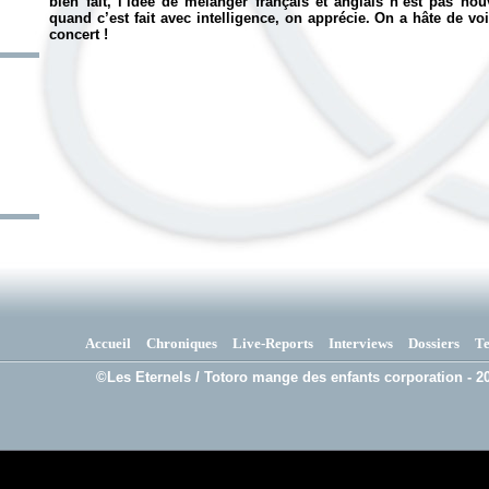
bien fait, l’idée de mélanger français et anglais n’est pas no
quand c’est fait avec intelligence, on apprécie. On a hâte de 
concert !
Accueil
Chroniques
Live-Reports
Interviews
Dossiers
T
©Les Eternels / Totoro mange des enfants corporation - 20