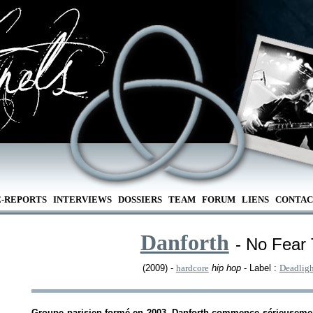
E-REPORTS
INTERVIEWS
DOSSIERS
TEAM
FORUM
LIENS
CONTAC
Danforth
- No Fear 
(2009) -
hardcore
hip hop
- Label :
Deadligh
Groupe parisien formé en 2003, Danforth commence sérieusement 