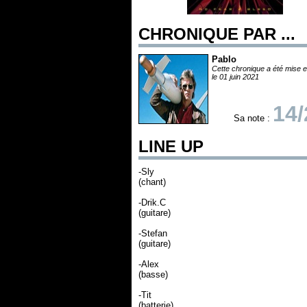
CHRONIQUE PAR ...
Pablo
Cette chronique a été mise e
le 01 juin 2021
14/
Sa note :
LINE UP
-Sly
(chant)
-Drik.C
(guitare)
-Stefan
(guitare)
-Alex
(basse)
-Tit
(batterie)