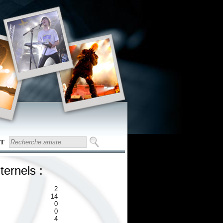
T
ternels :
2
14
0
0
4