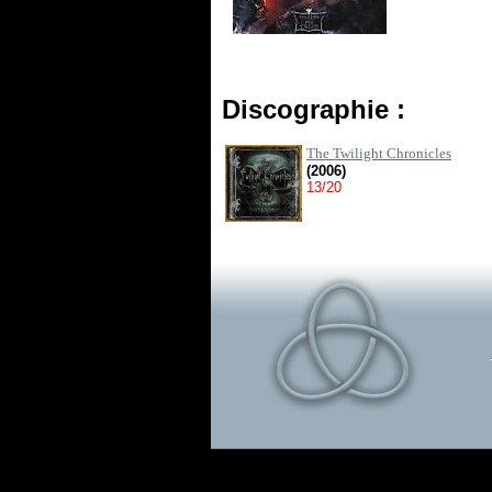
Discographie :
The Twilight Chronicles
(2006)
13/20