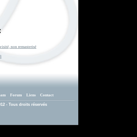
:
visité, non remasterisé
3
eam
Forum
Liens
Contact
12 - Tous droits réservés