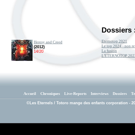
Dossiers 
Eternotop 2021
Heresy and Creed
Le top 2024 - non re
(2012)
La fusion
14/20
L'ETERNOTOP 202
Accueil
Chroniques
Live-Reports
Interviews
Dossiers
T
©Les Eternels / Totoro mange des enfants corporation - 20