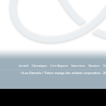
Accueil
Chroniques
Live-Reports
Interviews
Dossiers
T
©Les Eternels / Totoro mange des enfants corporation - 20