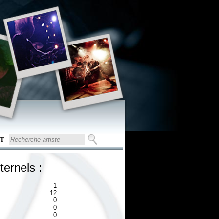
T
ternels :
1
12
0
0
0